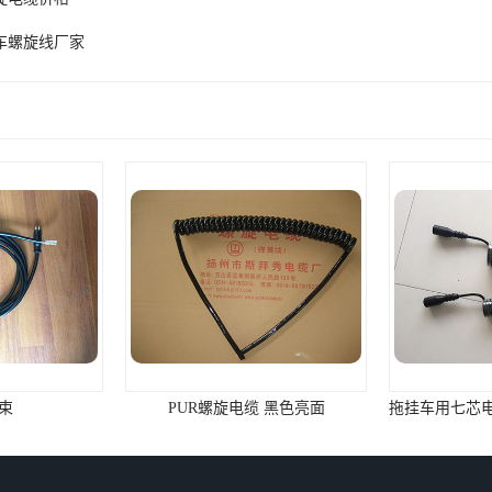
车螺旋线厂家
 黑色亮面
拖挂车用七芯电缆总成12V/24V 尼龙插头
拖挂车