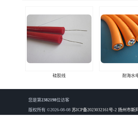
耐海水电缆
PUR弹性
您是第
2382198
位访客
版权所有 ©2026-08-08
苏ICP备2023032161号-2
扬州市斯
地址：江苏省 扬州 宝应县 夏集镇 宝应县郭桥人民路
技术支持：
八方资源网
免责声明
管理员入口
网站地图