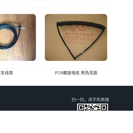
旋电缆 黑色亮面
拖挂车用七芯电缆总成12V/24V 尼龙插头
扫一扫，进手机商铺