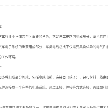
成
汽车行业中扮演着至关重要的角色，它是汽车电路的组成部分，承担着连
汽车电子系统的重要组成部分，车类电缆总成不仅需要具备优异的电气性
的工作环境。
*
由多种组成部分构成，包括电线电缆、连接器（端子）、包扎材料、线束
元件连接成一个完整的电路系统。通过压接、焊接等方式连接，再经塑料
：作为汽车电路的主要功能之一，汽车电线束总成承担着为各种设备提供电