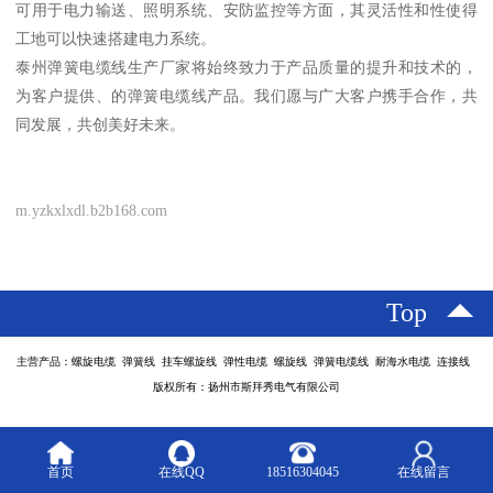
可用于电力输送、照明系统、安防监控等方面，其灵活性和性使得
工地可以快速搭建电力系统。
泰州弹簧电缆线生产厂家将始终致力于产品质量的提升和技术的，
为客户提供、的弹簧电缆线产品。我们愿与广大客户携手合作，共
同发展，共创美好未来。
m.yzkxlxdl.b2b168.com
Top
主营产品：螺旋电缆 弹簧线 挂车螺旋线 弹性电缆 螺旋线 弹簧电缆线 耐海水电缆 连接线
版权所有：扬州市斯拜秀电气有限公司
首页
在线QQ
18516304045
在线留言