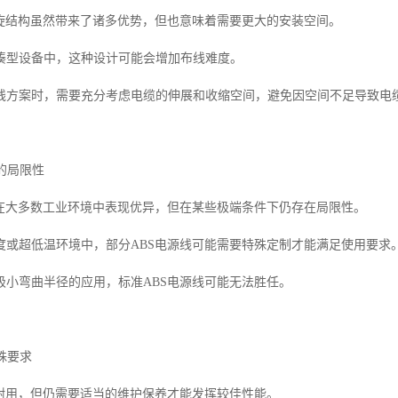
螺旋结构虽然带来了诸多优势，但也意味着需要更大的安装空间。
凑型设备中，这种设计可能会增加布线难度。
线方案时，需要充分考虑电缆的伸展和收缩空间，避免因空间不足导致电
景的局限性
线在大多数工业环境中表现优异，但在某些极端条件下仍存在局限性。
度或超低温环境中，部分ABS电源线可能需要特殊定制才能满足使用要求
极小弯曲半径的应用，标准ABS电源线可能无法胜任。
特殊要求
然耐用，但仍需要适当的维护保养才能发挥较佳性能。