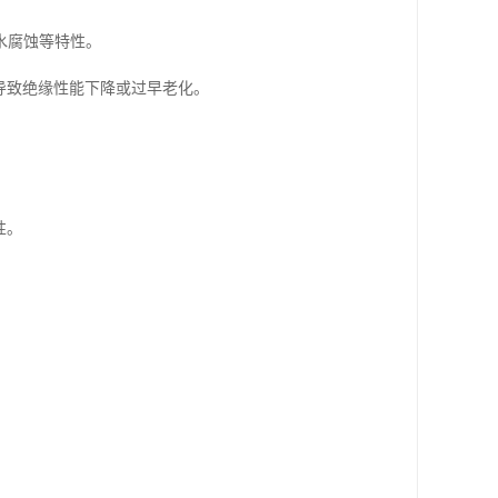
水腐蚀等特性。
导致绝缘性能下降或过早老化。
性。