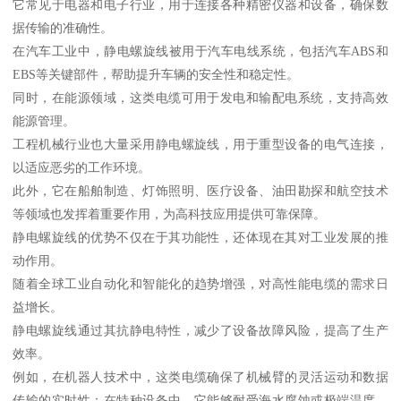
它常见于电器和电子行业，用于连接各种精密仪器和设备，确保数
据传输的准确性。
在汽车工业中，静电螺旋线被用于汽车电线系统，包括汽车ABS和
EBS等关键部件，帮助提升车辆的安全性和稳定性。
同时，在能源领域，这类电缆可用于发电和输配电系统，支持高效
能源管理。
工程机械行业也大量采用静电螺旋线，用于重型设备的电气连接，
以适应恶劣的工作环境。
此外，它在船舶制造、灯饰照明、医疗设备、油田勘探和航空技术
等领域也发挥着重要作用，为高科技应用提供可靠保障。
静电螺旋线的优势不仅在于其功能性，还体现在其对工业发展的推
动作用。
随着全球工业自动化和智能化的趋势增强，对高性能电缆的需求日
益增长。
静电螺旋线通过其抗静电特性，减少了设备故障风险，提高了生产
效率。
例如，在机器人技术中，这类电缆确保了机械臂的灵活运动和数据
传输的实时性；在特种设备中，它能够耐受海水腐蚀或极端温度，