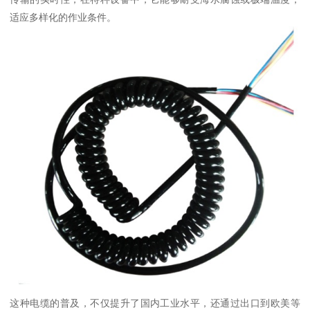
适应多样化的作业条件。
这种电缆的普及，不仅提升了国内工业水平，还通过出口到欧美等