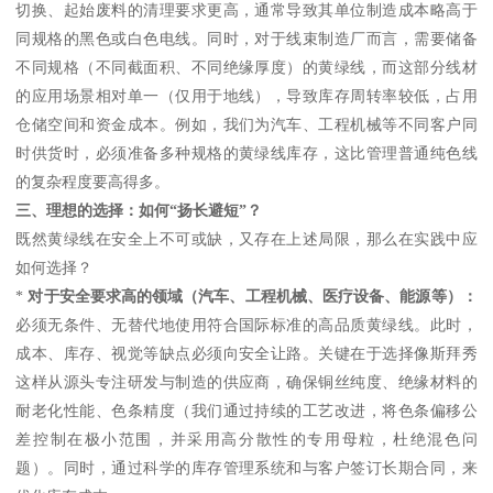
切换、起始废料的清理要求更高，通常导致其单位制造成本略高于
同规格的黑色或白色电线。同时，对于线束制造厂而言，需要储备
不同规格（不同截面积、不同绝缘厚度）的黄绿线，而这部分线材
的应用场景相对单一（仅用于地线），导致库存周转率较低，占用
仓储空间和资金成本。例如，我们为汽车、工程机械等不同客户同
时供货时，必须准备多种规格的黄绿线库存，这比管理普通纯色线
的复杂程度要高得多。
三、理想的选择：如何“扬长避短”？
既然黄绿线在安全上不可或缺，又存在上述局限，那么在实践中应
如何选择？
*
对于安全要求高的领域（汽车、工程机械、医疗设备、能源等）：
必须无条件、无替代地使用符合国际标准的高品质黄绿线。此时，
成本、库存、视觉等缺点必须向安全让路。关键在于选择像斯拜秀
这样从源头专注研发与制造的供应商，确保铜丝纯度、绝缘材料的
耐老化性能、色条精度（我们通过持续的工艺改进，将色条偏移公
差控制在极小范围，并采用高分散性的专用母粒，杜绝混色问
题）。同时，通过科学的库存管理系统和与客户签订长期合同，来