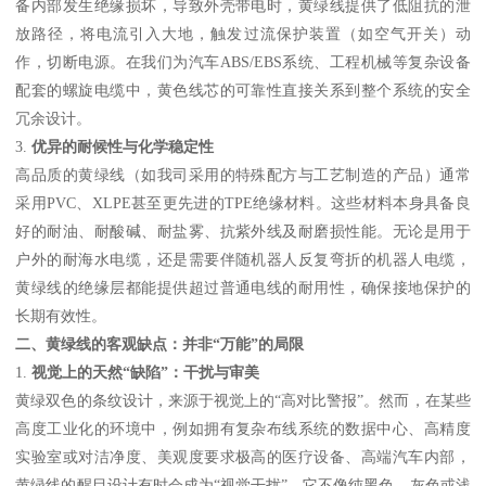
备内部发生绝缘损坏，导致外壳带电时，黄绿线提供了低阻抗的泄
放路径，将电流引入大地，触发过流保护装置（如空气开关）动
作，切断电源。在我们为汽车ABS/EBS系统、工程机械等复杂设备
配套的螺旋电缆中，黄色线芯的可靠性直接关系到整个系统的安全
冗余设计。
3.
优异的耐候性与化学稳定性
高品质的黄绿线（如我司采用的特殊配方与工艺制造的产品）通常
采用PVC、XLPE甚至更先进的TPE绝缘材料。这些材料本身具备良
好的耐油、耐酸碱、耐盐雾、抗紫外线及耐磨损性能。无论是用于
户外的耐海水电缆，还是需要伴随机器人反复弯折的机器人电缆，
黄绿线的绝缘层都能提供超过普通电线的耐用性，确保接地保护的
长期有效性。
二、黄绿线的客观缺点：并非“万能”的局限
1.
视觉上的天然“缺陷”：干扰与审美
黄绿双色的条纹设计，来源于视觉上的“高对比警报”。然而，在某些
高度工业化的环境中，例如拥有复杂布线系统的数据中心、高精度
实验室或对洁净度、美观度要求极高的医疗设备、高端汽车内部，
黄绿线的醒目设计有时会成为“视觉干扰”。它不像纯黑色、灰色或浅