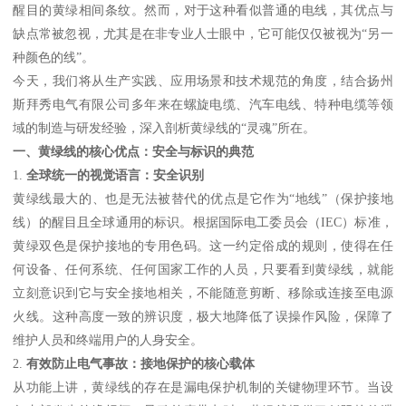
醒目的黄绿相间条纹。然而，对于这种看似普通的电线，其优点与
缺点常被忽视，尤其是在非专业人士眼中，它可能仅仅被视为“另一
种颜色的线”。
今天，我们将从生产实践、应用场景和技术规范的角度，结合扬州
斯拜秀电气有限公司多年来在螺旋电缆、汽车电线、特种电缆等领
域的制造与研发经验，深入剖析黄绿线的“灵魂”所在。
一、黄绿线的核心优点：安全与标识的典范
1.
全球统一的视觉语言：安全识别
黄绿线最大的、也是无法被替代的优点是它作为“地线”（保护接地
线）的醒目且全球通用的标识。根据国际电工委员会（IEC）标准，
黄绿双色是保护接地的专用色码。这一约定俗成的规则，使得在任
何设备、任何系统、任何国家工作的人员，只要看到黄绿线，就能
立刻意识到它与安全接地相关，不能随意剪断、移除或连接至电源
火线。这种高度一致的辨识度，极大地降低了误操作风险，保障了
维护人员和终端用户的人身安全。
2.
有效防止电气事故：接地保护的核心载体
从功能上讲，黄绿线的存在是漏电保护机制的关键物理环节。当设