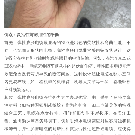
优点：灵活性与耐用性的平衡
首先，弹性膨胀电缆最显著的特点是出色的柔软性和弯曲性能。不
同于传统固定形状的电缆，弹性膨胀电缆通常采用螺旋状设计，这
使得它在拉伸和收缩时能保持顺畅的电流传输。例如，在汽车ABS或
EBS系统中，电缆需要随车辆悬挂的起伏而伸缩，弹性膨胀电缆能有
效避免因反复弯折导致的断芯问题。这种设计还让电缆在狭小空间
内更易布线，如工程机械的机械臂、机器人关节等部位，都能轻松
应对频繁运动。
其次，弹性膨胀电缆在抗外力方面表现优异。由于采用了高强度弹
性材料（如特种聚氨酯或橡胶）作为外护套，加上内部导体的特殊
绞合工艺，电缆在承受拉伸、扭转和振动时不易损坏。在海洋工
程、油田勘探等恶劣环境下，例如耐海水电缆需应对盐雾腐蚀和机
械冲击，弹性膨胀电缆的耐磨性和抗疲劳性远超普通电缆。这使得