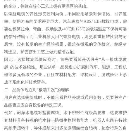
的企业，往往在核心工艺上拥有更深厚的基础。
以螺旋电缆的弹性形变控制为例，不同应用场景对伸缩比、回弹速
率、使用寿命的要求差异巨大。汽车底盘的ABS/ EBS螺旋电缆，需
要在频繁拉伸、弯曲、振动以及-40℃到125℃的极端温度下保持可靠
的信号传输；而工业机器人用的螺旋电缆，则更看重扭转性能与耐
磨性。没有长期的生产经验积累，很难在微观的导体绞合、绝缘材
料选型、护套挤出工艺上做到精准匹配。
因此，选择螺旋线供应商时，首先要看其是否具有“从一根线缆做
起”的技术连续性。那些从单一品类逐步扩展到汽车、能源、工程机
械等多元领域的企业，往往在材料配方、结构设计、测试验证上形
成了系统化的技术壁垒。
二、品质体现在对“极端工况”的理解
用户在选择螺旋线时，不能只看样品外观或通用参数，更要关注产
品能否适应自身设备的特殊工况。
例如，耐海水电缆对盐雾腐蚀、水下密封性有极高要求，这要求护
套材料具备特殊的抗水解与防微生物附着能力；机器人电缆在持续
高频率扭转中，导体必须采用多层微细丝绞合结构，配合特殊的自