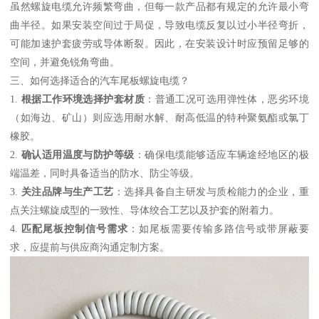
虽然螺旋电缆允许频繁弯曲，但每一款产品都有规定的允许最小弯
曲半径。如果安装空间过于局促，导致电缆反复以过小半径弯折，
可能加速护套疲劳或导体断裂。因此，在安装设计时应预留足够的
空间，并避免锐角弯曲。
三、如何选择适合的汽车尾板螺旋电缆？
1.
根据工作环境选择护套材质
：普通工况可选用弹性体，恶劣环境
（如海边、矿山）则应选用耐水解、耐高低温的特种聚氨酯或氯丁
橡胶。
2.
确认适用温度与防护等级
：确保电缆能够适应车辆途经地区的极
端温差，同时具备适当的防水、防尘等级。
3.
关注品牌与生产工艺
：选择具备自主研发与质检能力的企业，重
点关注螺旋成型的一致性、导体绞合工艺以及护套的附着力。
4.
匹配尾板控制信号需求
：如尾板需要传输多路信号或带屏蔽要
求，应提前与供应商沟通定制方案。