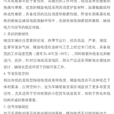
汽车尾板通常处于重负荷、高频次的工作环境，电缆需承受频繁的
拖拽与摩擦。优质的螺旋电缆采用高强度护套材料，如聚氨酯或特
殊改性橡胶，具备优异的抗拉强度和耐磨性能。即使长期暴露在粗
糙的厢板边缘或地面接触环境中，也能有效抵御磨损和撕裂，确保
电力与信号的稳定传输。
3. 良好的耐候性
物流车辆往往需要跨区域、跨季节运行，经历高温、严寒、潮湿、
盐雾等复杂气候。螺旋电缆在选材与工艺上经过专门优化，具备较
宽的工作温度范围（通常为-40℃至+90℃），同时耐紫外线老化和耐
油污。此外，针对沿海或高湿地区，部分产品还采用耐海水腐蚀的
设计，确保在恶劣环境下仍能可靠工作。
4. 节省安装空间
相比传统的直线型拖链电缆或卷筒电缆，螺旋电缆在不拉伸状态下
体积紧凑，占用空间小。这为车辆尾板安装区域提供了更多布置灵
活性，尤其适用于空间有限的小型货车或改装车，有助于简化布线
结构并减轻整体重量。
5. 信号传输稳定
对于采用电控液压或电动驱动的尾板，螺旋电缆不仅能传输动力，