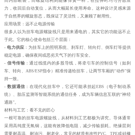
而内部断裂，而螺旋结构则能像弹簧一样，在拉伸时均匀分散应
力，收回后自动复位，从而大幅延长使用寿命。这种设计灵感来源
于自然界的螺旋形态，既保证了灵活性，又兼顾了耐用性。
应用场景：远不止电源传输
很多人以为挂车电源螺旋线只是用来通电的，其实它的功能远不止
于此。它的核心使命包括三个层面：
-
电力供应
：为挂车上的照明系统、刹车灯、转向灯、倒车灯等提供
稳定电源，确保夜间或恶劣天气下的行车安全。
-
信号传输
：通过线缆内的多股导线，将牵引车的控制信号（如刹
车、转向、ABS/ESP指令）精准传递给挂车，让两节车厢的“动作”保
持一致。
-
数据通信
：在现代化挂车中，它还可能承担起EBS（电子制动系
统）、胎压监测等智能系统的通信任务，成为车辆信息互联的“神经
通路”。
材料与工艺：看不见的匠心
一根可靠的挂车电源螺旋线，从材料到工艺都极为讲究。导体通常
采用高纯度无氧铜，这能有效降低电阻，减少传输损耗。绝缘层则
需要耐高温、耐油污、耐老化，常见的材质有改性PVC、TPE或硅橡