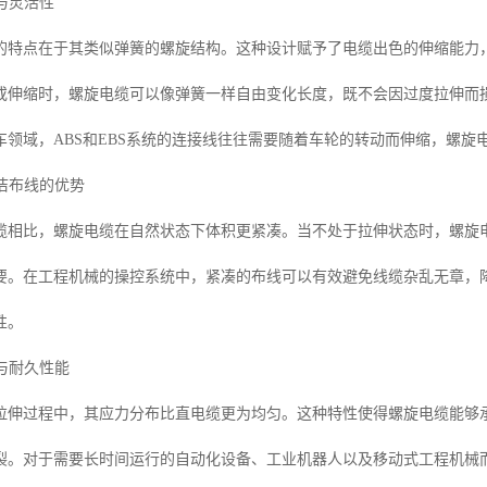
性与灵活性
的特点在于其类似弹簧的螺旋结构。这种设计赋予了电缆出色的伸缩能力
或伸缩时，螺旋电缆可以像弹簧一样自由变化长度，既不会因过度拉伸而
车领域，ABS和EBS系统的连接线往往需要随着车轮的转动而伸缩，螺旋
整洁布线的优势
缆相比，螺旋电缆在自然状态下体积更紧凑。当不处于拉伸状态时，螺旋
要。在工程机械的操控系统中，紧凑的布线可以有效避免线缆杂乱无章，
性。
劳与耐久性能
拉伸过程中，其应力分布比直电缆更为均匀。这种特性使得螺旋电缆能够
裂。对于需要长时间运行的自动化设备、工业机器人以及移动式工程机械