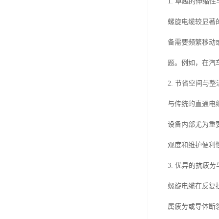
1. 卓越的伸缩
螺旋电缆较显著
备需要频繁移动
题。例如，在汽
2. 节省空间与
与传统的直通电
设备内部尤为重
观度和维护便利
3. 优异的抗疲
螺旋电缆在反复
属疲劳或导体断