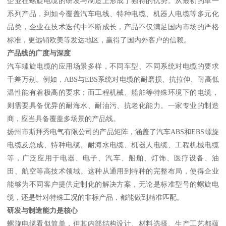
企业在螺旋电缆的研发与制造上形成了独特的优势。从最初的单一
系列产品，到如今覆盖汽车电线、特种电缆、机器人电缆等多元化
品类，企业在技术迭代中不断成长，产品不仅满足国内市场的严格
标准，更远销欧美等发达地区，赢得了国内外客户的信赖。
产品线的广度与深度
汽车螺旋电缆的应用场景多样，不同车型、不同系统对电缆的要求
千差万别。例如，ABS与EBS系统对电缆的耐磨损、抗拉伸、耐高低
温性能有着极高的要求；而工程机械、船舶等特殊环境下的电缆，
则需要具备优异的耐海水、耐油污、抗老化能力。一家专业的制造
商，应当具备覆盖多场景的产品线。
扬州市斯拜秀电气有限公司的产品矩阵，涵盖了汽车ABS和EBS螺旋
电缆及总成、特种电缆、耐海水电缆、机器人电缆、工程机械电缆
等，广泛应用于电器、电子、汽车、船舶、灯饰、医疗设备、油
田、航空等高技术领域。这种从通用到特种的完整布局，使得企业
能够为不同客户提供定制化的解决方案，无论是标准型号的螺旋电
缆，还是针对特殊工况的非标产品，都能做到精准匹配。
研发与制造能力是核心
螺旋电缆看似简单，但其内部结构设计、材料选择、生产工艺都蕴