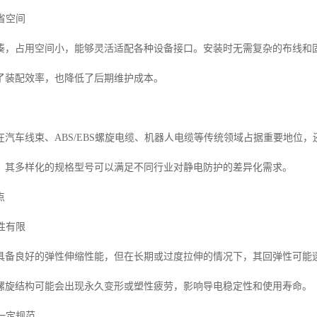
节省空间
凑，占用空间小，能够灵活适配各种设备接口。安装时无需复杂的布线和
了装配效率，也降低了后期维护成本。
在汽车线束、ABS/EBS螺旋电缆、机器人电缆等传统领域占据重要地位
。其多样化的规格型号可以满足不同行业对静电防护的差异化需求。
点
弹性有限
具备良好的弹性伸缩性能，但在长期或过度拉伸的情况下，其回弹性可能
螺旋结构可能会出现永久变形或塑性疲劳，影响导电稳定性和使用寿命。
有一定规范