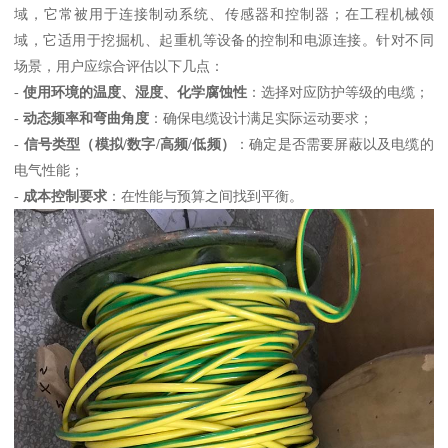
域，它常被用于连接制动系统、传感器和控制器；在工程机械领
域，它适用于挖掘机、起重机等设备的控制和电源连接。针对不同
场景，用户应综合评估以下几点：
-
使用环境的温度、湿度、化学腐蚀性
：选择对应防护等级的电缆；
-
动态频率和弯曲角度
：确保电缆设计满足实际运动要求；
-
信号类型（模拟/数字/高频/低频）
：确定是否需要屏蔽以及电缆的
电气性能；
-
成本控制要求
：在性能与预算之间找到平衡。