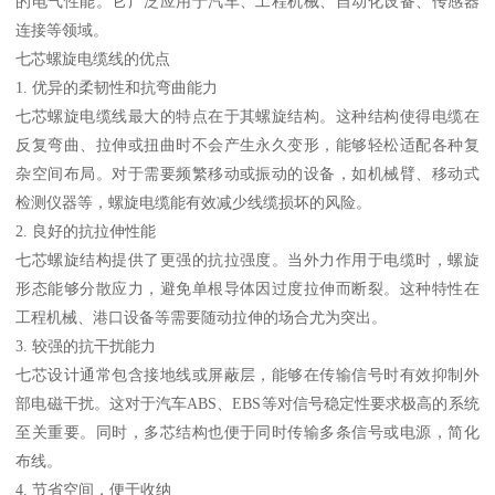
的电气性能。它广泛应用于汽车、工程机械、自动化设备、传感器
连接等领域。
七芯螺旋电缆线的优点
1. 优异的柔韧性和抗弯曲能力
七芯螺旋电缆线最大的特点在于其螺旋结构。这种结构使得电缆在
反复弯曲、拉伸或扭曲时不会产生永久变形，能够轻松适配各种复
杂空间布局。对于需要频繁移动或振动的设备，如机械臂、移动式
检测仪器等，螺旋电缆能有效减少线缆损坏的风险。
2. 良好的抗拉伸性能
七芯螺旋结构提供了更强的抗拉强度。当外力作用于电缆时，螺旋
形态能够分散应力，避免单根导体因过度拉伸而断裂。这种特性在
工程机械、港口设备等需要随动拉伸的场合尤为突出。
3. 较强的抗干扰能力
七芯设计通常包含接地线或屏蔽层，能够在传输信号时有效抑制外
部电磁干扰。这对于汽车ABS、EBS等对信号稳定性要求极高的系统
至关重要。同时，多芯结构也便于同时传输多条信号或电源，简化
布线。
4. 节省空间，便于收纳