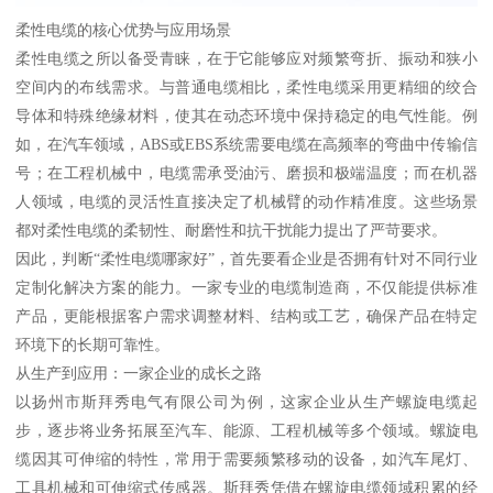
柔性电缆的核心优势与应用场景
柔性电缆之所以备受青睐，在于它能够应对频繁弯折、振动和狭小
空间内的布线需求。与普通电缆相比，柔性电缆采用更精细的绞合
导体和特殊绝缘材料，使其在动态环境中保持稳定的电气性能。例
如，在汽车领域，ABS或EBS系统需要电缆在高频率的弯曲中传输信
号；在工程机械中，电缆需承受油污、磨损和极端温度；而在机器
人领域，电缆的灵活性直接决定了机械臂的动作精准度。这些场景
都对柔性电缆的柔韧性、耐磨性和抗干扰能力提出了严苛要求。
因此，判断“柔性电缆哪家好”，首先要看企业是否拥有针对不同行业
定制化解决方案的能力。一家专业的电缆制造商，不仅能提供标准
产品，更能根据客户需求调整材料、结构或工艺，确保产品在特定
环境下的长期可靠性。
从生产到应用：一家企业的成长之路
以扬州市斯拜秀电气有限公司为例，这家企业从生产螺旋电缆起
步，逐步将业务拓展至汽车、能源、工程机械等多个领域。螺旋电
缆因其可伸缩的特性，常用于需要频繁移动的设备，如汽车尾灯、
工具机械和可伸缩式传感器。斯拜秀凭借在螺旋电缆领域积累的经