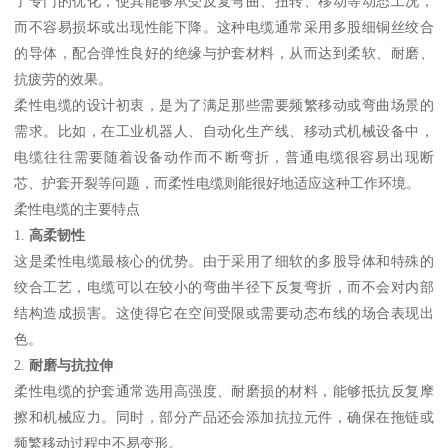
了专门的优化，使其能够承受反复弯曲、扭转、移动等动态工况，
而不容易损坏或出现性能下降。这种电缆通常采用多股细铜丝绞合
的导体，配合弹性良好的绝缘与护套材料，从而达到柔软、耐磨、
抗疲劳的效果。
柔性电缆的设计初衷，是为了满足那些需要频繁移动或弯曲场景的
需求。比如，在工业机器人、自动化生产线、移动式机械设备中，
电缆往往需要随着设备动作而不断弯折，普通电缆很容易出现断
芯、护套开裂等问题，而柔性电缆则能很好地适应这种工作环境。
柔性电缆的主要特点
1.
高柔韧性
这是柔性电缆最核心的优势。由于采用了细软的多股导体和特殊的
绞合工艺，电缆可以在较小的弯曲半径下反复弯折，而不会对内部
结构造成损害。这使得它在空间受限或需要动态布线的场合表现出
色。
2.
耐磨与抗拉伸
柔性电缆的护套通常选用高强度、耐磨损的材料，能够抵抗反复摩
擦和机械应力。同时，部分产品还会添加抗拉元件，确保在拖链或
频繁移动过程中不易变形。