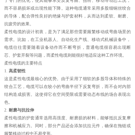
了专门的优化，使其能够承受反复弯曲、扭转、移动等动态工况，
而不容易损坏或出现性能下降。这种电缆通常采用多股细铜丝绞合
的导体，配合弹性良好的绝缘与护套材料，从而达到柔软、耐磨、
抗疲劳的效果。
柔性电缆的设计初衷，是为了满足那些需要频繁移动或弯曲场景的
需求。比如，在工业机器人、自动化生产线、移动式机械设备中，
电缆往往需要随着设备动作而不断弯折，普通电缆很容易出现断
芯、护套开裂等问题，而柔性电缆则能很好地适应这种工作环境。
柔性电缆的主要特点
1.
高柔韧性
这是柔性电缆最核心的优势。由于采用了细软的多股导体和特殊的
绞合工艺，电缆可以在较小的弯曲半径下反复弯折，而不会对内部
结构造成损害。这使得它在空间受限或需要动态布线的场合表现出
色。
2.
耐磨与抗拉伸
柔性电缆的护套通常选用高强度、耐磨损的材料，能够抵抗反复摩
擦和机械应力。同时，部分产品还会添加抗拉元件，确保在拖链或
频繁移动过程中不易变形。