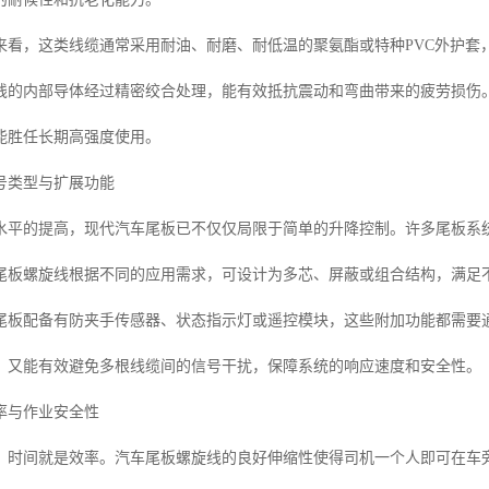
来看，这类线缆通常采用耐油、耐磨、耐低温的聚氨酯或特种PVC外护套
线的内部导体经过精密绞合处理，能有效抵抗震动和弯曲带来的疲劳损伤
能胜任长期高强度使用。
号类型与扩展功能
水平的提高，现代汽车尾板已不仅仅局限于简单的升降控制。许多尾板系统
尾板螺旋线根据不同的应用需求，可设计为多芯、屏蔽或组合结构，满足
尾板配备有防夹手传感器、状态指示灯或遥控模块，这些附加功能都需要
，又能有效避免多根线缆间的信号干扰，保障系统的响应速度和安全性。
率与作业安全性
，时间就是效率。汽车尾板螺旋线的良好伸缩性使得司机一个人即可在车