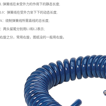
度L:弹簧线在未受外力的作用下的静态长度;
度L0：弹簧线在受外力坐下下的动态长度;
度A：绕制弹簧线所需直线的总长度;
度：两头留尾分别用L1和L2表示;
有左右旋之分，常用右旋，图纸没的一般用右旋。