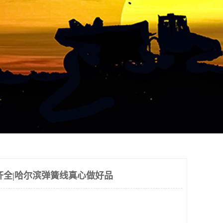
齐全|哈尔滨弹簧线真心做好品