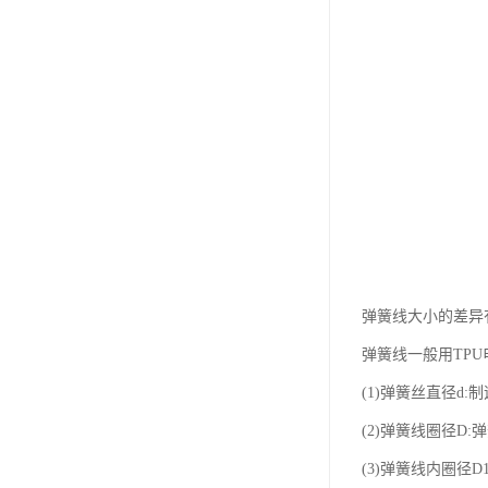
弹簧线大小的差异
弹簧线一般用TP
(1)弹簧丝直径d:
(2)弹簧线圈径D:
(3)弹簧线内圈径