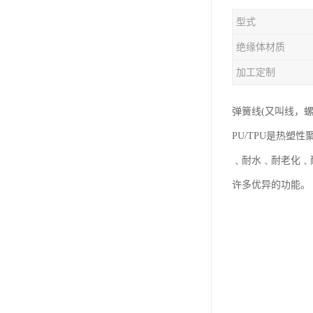
型式
绝缘体材质
加工定制
弹簧线(又叫线，螺
PU/TPU是热
﹑耐水﹑耐老化﹑
许多优异的功能。