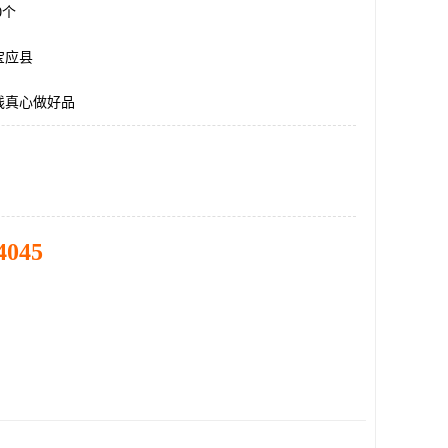
00个
宝应县
线真心做好品
4045