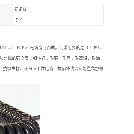
裸铜线
多芯
/TPE/ PVC电缆绕制而成。而采用多的是PU/TPU，
所无法比拟的强度高﹑韧性好﹑耐磨﹑耐寒﹑耐高温、耐油
﹑抗微生物、环保型柔性电缆、抗紫外线以及能量释放等