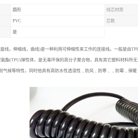
圆形
线芯材质
PVC
芯数
是
旋线，伸缩线，曲线)是一种利用可伸缩性来工作的连接线。一般是由TPR/TPU
塑性聚氨酯(TPU)弹性体，是无毒环保的高分子聚合物，具有其它塑料材料
耐气候等特性，同时他具有高防水性透湿性﹑防风﹑防寒﹑﹑防霉﹑保暖