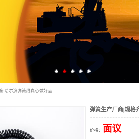
齐全|哈尔滨弹簧线真心做好品
弹簧生产厂商|规格
面议
价格：