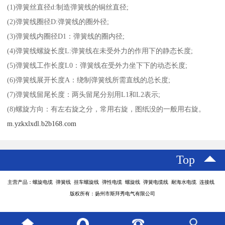
(1)弹簧丝直径d:制造弹簧线的铜丝直径;
(2)弹簧线圈径D:弹簧线的圈外径;
(3)弹簧线内圈径D1：弹簧线的圈内径;
(4)弹簧线螺旋长度L:弹簧线在未受外力的作用下的静态长度;
(5)弹簧线工作长度L0：弹簧线在受外力坐下下的动态长度;
(6)弹簧线展开长度A：绕制弹簧线所需直线的总长度;
(7)弹簧线留尾长度：两头留尾分别用L1和L2表示;
(8)螺旋方向：有左右旋之分，常用右旋，图纸没的一般用右旋。
m.yzkxlxdl.b2b168.com
Top
主营产品：螺旋电缆 弹簧线 挂车螺旋线 弹性电缆 螺旋线 弹簧电缆线 耐海水电缆 连接线
版权所有：扬州市斯拜秀电气有限公司