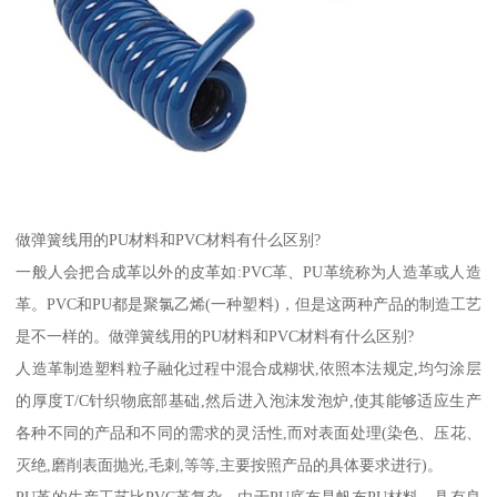
做弹簧线用的PU材料和PVC材料有什么区别?
一般人会把合成革以外的皮革如:PVC革、PU革统称为人造革或人造
革。PVC和PU都是聚氯乙烯(一种塑料)，但是这两种产品的制造工艺
是不一样的。做弹簧线用的PU材料和PVC材料有什么区别?
人造革制造塑料粒子融化过程中混合成糊状,依照本法规定,均匀涂层
的厚度T/C针织物底部基础,然后进入泡沫发泡炉,使其能够适应生产
各种不同的产品和不同的需求的灵活性,而对表面处理(染色、压花、
灭绝,磨削表面抛光,毛刺,等等,主要按照产品的具体要求进行)。