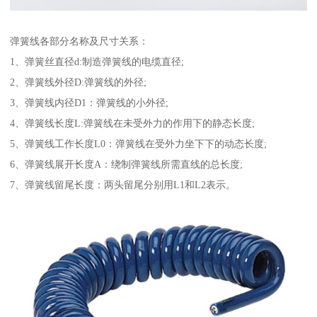
弹簧线各部分名称及尺寸关系：
1、弹簧丝直径d:制造弹簧线的电缆直径;
2、弹簧线外径D:弹簧线的外径;
3、弹簧线内径D1：弹簧线的小外径;
4、弹簧线长度L:弹簧线在未受外力的作用下的静态长度;
5、弹簧线工作长度L0：弹簧线在受外力坐下下的动态长度;
6、弹簧线展开长度A：绕制弹簧线所需直线的总长度;
7、弹簧线留尾长度：两头留尾分别用L1和L2表示。