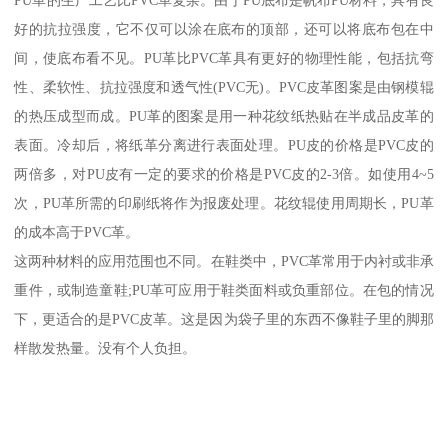
PU革的生产工艺比PVC革复杂。由于PU底布是帆布PU材料，具有良
好的抗拉强度，它不仅可以涂在底布的顶部，还可以将底布包在中
间，使底布看不见。PU革比PVC革具有更好的物理性能，包括抗弯
性、柔软性、抗拉强度和透气性(PVC无)。PVC皮革图案是由钢模辊
的热压成型而成。PU革的图案是用一种花纹纸热贴在半成品皮革的
表面。冷却后，将纸革分离进行表面处理。PU皮的价格是PVC皮的
两倍多，对PU皮有一定的要求的价格是PVC皮的2-3倍。如使用4~5
次，PU革所需的印刷纸将作为报废处理。花纹辊使用周期长，PU革
的成本高于PVC革。
这两种材料的应用范围也不同。在鞋类中，PVC革常用于内衬或非承
重件，或制造童鞋;PU革可应用于鞋类面料或负重部位。在包的情况
下，更适合的是PVC皮革。这是因为袋子里的东西不像鞋子里的脚那
样散发热量。没有个人负担。