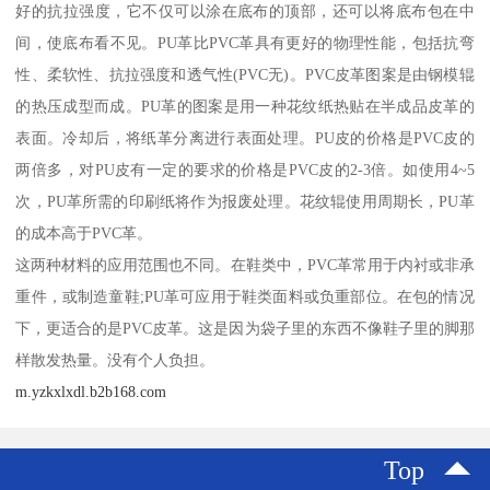
好的抗拉强度，它不仅可以涂在底布的顶部，还可以将底布包在中
间，使底布看不见。PU革比PVC革具有更好的物理性能，包括抗弯
性、柔软性、抗拉强度和透气性(PVC无)。PVC皮革图案是由钢模辊
的热压成型而成。PU革的图案是用一种花纹纸热贴在半成品皮革的
表面。冷却后，将纸革分离进行表面处理。PU皮的价格是PVC皮的
两倍多，对PU皮有一定的要求的价格是PVC皮的2-3倍。如使用4~5
次，PU革所需的印刷纸将作为报废处理。花纹辊使用周期长，PU革
的成本高于PVC革。
这两种材料的应用范围也不同。在鞋类中，PVC革常用于内衬或非承
重件，或制造童鞋;PU革可应用于鞋类面料或负重部位。在包的情况
下，更适合的是PVC皮革。这是因为袋子里的东西不像鞋子里的脚那
样散发热量。没有个人负担。
m.yzkxlxdl.b2b168.com
Top