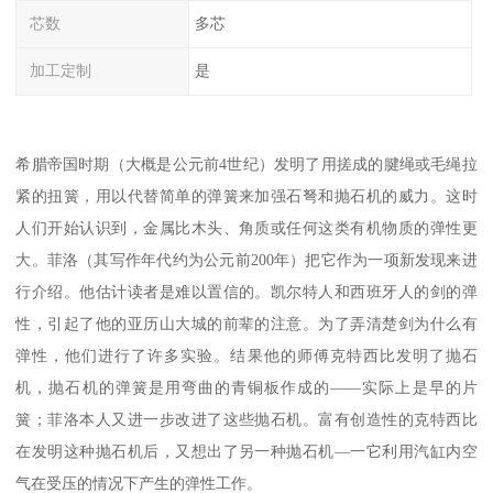
芯数
多芯
加工定制
是
希腊帝国时期（大概是公元前4世纪）发明了用搓成的腱绳或毛绳拉
紧的扭簧，用以代替简单的弹簧来加强石弩和抛石机的威力。这时
人们开始认识到，金属比木头、角质或任何这类有机物质的弹性更
大。菲洛（其写作年代约为公元前200年）把它作为一项新发现来进
行介绍。他估计读者是难以置信的。凯尔特人和西班牙人的剑的弹
性，引起了他的亚历山大城的前辈的注意。为了弄清楚剑为什么有
弹性，他们进行了许多实验。结果他的师傅克特西比发明了抛石
机，抛石机的弹簧是用弯曲的青铜板作成的——实际上是早的片
簧；菲洛本人又进一步改进了这些抛石机。富有创造性的克特西比
在发明这种抛石机后，又想出了另一种抛石机—一它利用汽缸内空
气在受压的情况下产生的弹性工作。