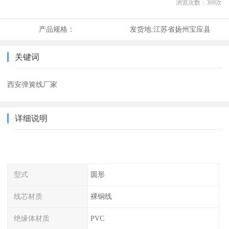
浏览次数：
369
次
产品规格：
发货地:
江苏省扬州宝应县
关键词
西安弹簧线厂家
详细说明
型式
圆形
线芯材质
裸铜线
绝缘体材质
PVC