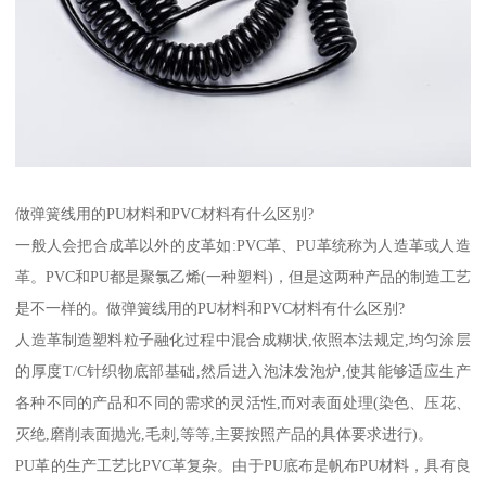
做弹簧线用的PU材料和PVC材料有什么区别?
一般人会把合成革以外的皮革如:PVC革、PU革统称为人造革或人造
革。PVC和PU都是聚氯乙烯(一种塑料)，但是这两种产品的制造工艺
是不一样的。做弹簧线用的PU材料和PVC材料有什么区别?
人造革制造塑料粒子融化过程中混合成糊状,依照本法规定,均匀涂层
的厚度T/C针织物底部基础,然后进入泡沫发泡炉,使其能够适应生产
各种不同的产品和不同的需求的灵活性,而对表面处理(染色、压花、
灭绝,磨削表面抛光,毛刺,等等,主要按照产品的具体要求进行)。
PU革的生产工艺比PVC革复杂。由于PU底布是帆布PU材料，具有良