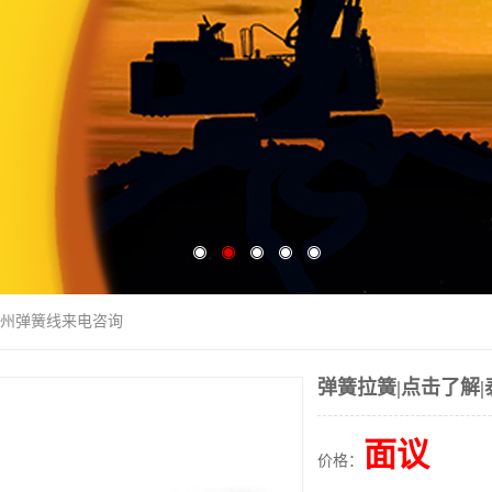
|泰州弹簧线来电咨询
弹簧拉簧|点击了解
面议
价格：