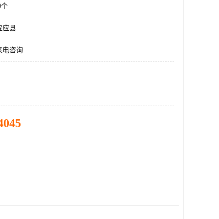
00个
宝应县
来电咨询
4045