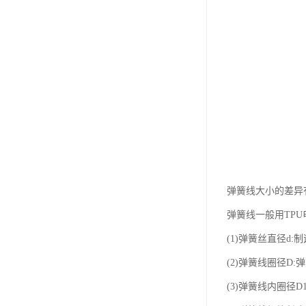
弹簧线大小的差异
弹簧线一般用TP
(1)弹簧丝直径d:
(2)弹簧线圈径D:
(3)弹簧线内圈径