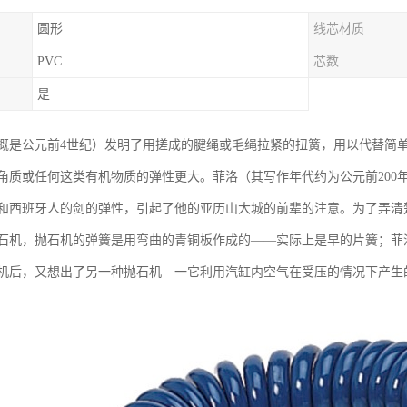
圆形
线芯材质
PVC
芯数
是
概是公元前4世纪）发明了用搓成的腱绳或毛绳拉紧的扭簧，用以代替简
角质或任何这类有机物质的弹性更大。菲洛（其写作年代约为公元前200
和西班牙人的剑的弹性，引起了他的亚历山大城的前辈的注意。为了弄清
石机，抛石机的弹簧是用弯曲的青铜板作成的——实际上是早的片簧；菲
机后，又想出了另一种抛石机—一它利用汽缸内空气在受压的情况下产生