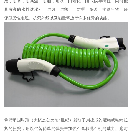
磨﹑耐寒﹑耐高温、耐油﹑耐水﹑耐老化﹑耐气候等特性，同时他
具有高防水性透湿性﹑防风﹑防寒﹑﹑防霉﹑保暖﹑抗微生物、环
保型柔性电缆、抗紫外线以及能量释放等许多优异的功能。
希腊帝国时期（大概是公元前4世纪）发明了用搓成的腱绳或毛绳拉
紧的扭簧，用以代替简单的弹簧来加强石弩和抛石机的威力。这时