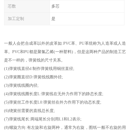
芯数
多芯
加工定制
是
一般人会把合成革以外的皮革如:PVC革、PU革统称为人造革或人造
革。PVC和PU都是聚氯乙烯(一种塑料)，但是这两种产品的制造工艺
是不一样的，弹簧线的尺寸关系。
(1)弹簧线直径d:制作弹簧线用铜丝直径;
(2)弹簧圈直径D:弹簧线线圈外径;
(3)弹簧线线圈内径;
(4)弹簧线线圈长度L:弹簧线在无外力作用下的静态长度;
(5)弹簧丝工作长度L0:弹簧丝在外力作用下的动态长度;
(6)绕簧丝需要的直线总长度;
(7)弹簧线尾长:两端尾长分别用L1和L2表示;
(8)螺旋方向:有左旋和右旋两种，通常为右旋，图纸一般不右旋的用