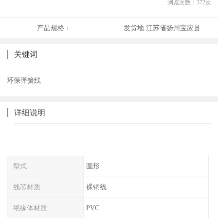
浏览次数：
372
次
产品规格：
发货地:
江苏省扬州宝应县
关键词
环保弹簧线
详细说明
型式
圆形
线芯材质
裸铜线
绝缘体材质
PVC