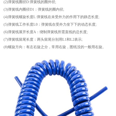
(2)弹簧线圈径D:弹簧线的圈外径;
(3)弹簧线内圈径D1：弹簧线的圈内径;
(4)弹簧线螺旋长度L:弹簧线在未受外力的作用下的静态长度;
(5)弹簧线工作长度L0：弹簧线在受外力坐下下的动态长度;
(6)弹簧线展开长度A：绕制弹簧线所需直线的总长度;
(7)弹簧线留尾长度：两头留尾分别用L1和L2表示;
(8)螺旋方向：有左右旋之分，常用右旋，图纸没的一般用右旋。