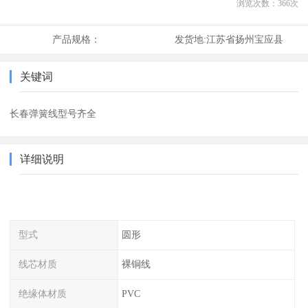
浏览次数：
366
次
产品规格：
发货地:
江苏省扬州宝应县
关键词
长春弹簧线型号齐全
详细说明
型式
圆形
线芯材质
裸铜线
绝缘体材质
PVC