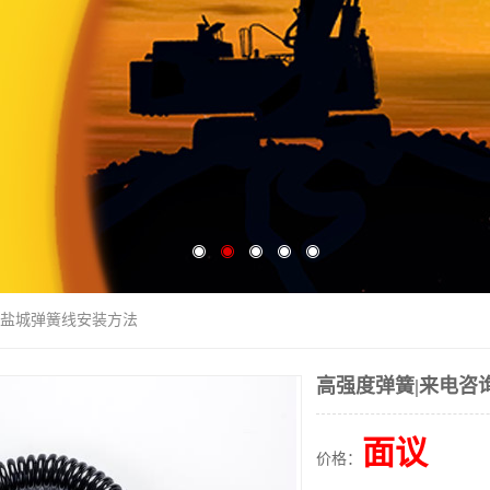
询|盐城弹簧线安装方法
高强度弹簧|来电咨
面议
价格：