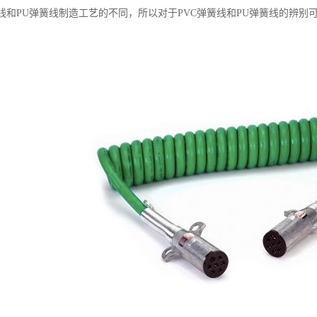
簧线和PU弹簧线制造工艺的不同，所以对于PVC弹簧线和PU弹簧线的辨别