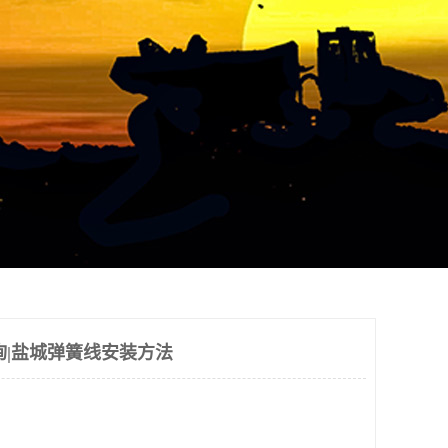
询|盐城弹簧线安装方法