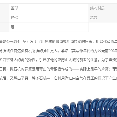
圆形
线芯材质
PVC
芯数
是
概是公元前4世纪）发明了用搓成的腱绳或毛绳拉紧的扭簧，用以代替简
角质或任何这类有机物质的弹性更大。菲洛（其写作年代约为公元前200
和西班牙人的剑的弹性，引起了他的亚历山大城的前辈的注意。为了弄清
石机，抛石机的弹簧是用弯曲的青铜板作成的——实际上是早的片簧；菲
机后，又想出了另一种抛石机—一它利用汽缸内空气在受压的情况下产生