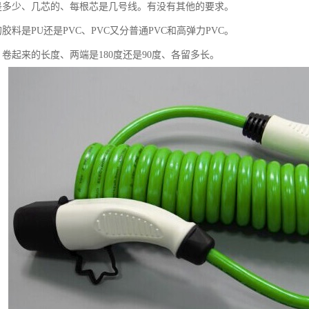
是多少、几芯的、每根芯是几号线。有没有其他的要求。
胶料是PU还是PVC、PVC又分普通PVC和高弹力PVC。
卷起来的长度、两端是180度还是90度、各留多长。