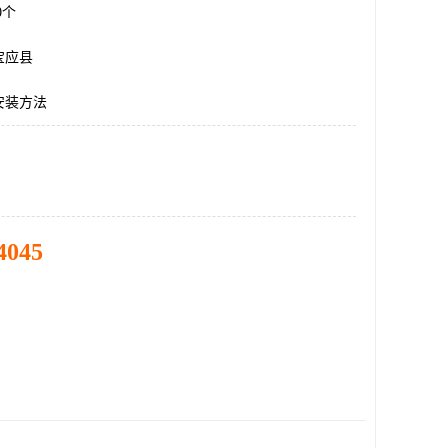
00个
宝应县
安装方法
4045