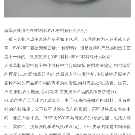
做弹簧线用的PU材料和PVC材料有什么区别?
一般人会把合成革以外的皮革如:PVC革、PU革统称为人造革或人造
革。PVC和PU都是聚氯乙烯(一种塑料)，但是这两种产品的制造工艺
是不一样的。做弹簧线用的PU材料和PVC材料有什么区别?
人造革制造塑料粒子融化过程中混合成糊状,依照本法规定,均匀涂层
的厚度T/C针织物底部基础,然后进入泡沫发泡炉,使其能够适应生产
各种不同的产品和不同的需求的灵活性,而对表面处理(染色、压花、
灭绝,磨削表面抛光,毛刺,等等,主要按照产品的具体要求进行)。
PU革的生产工艺比PVC革复杂。由于PU底布是帆布PU材料，具有良
好的抗拉强度，它不仅可以涂在底布的顶部，还可以将底布包在中
间，使底布看不见。PU革比PVC革具有更好的物理性能，包括抗弯
性、柔软性、抗拉强度和透气性(PVC无)。PVC皮革图案是由钢模辊