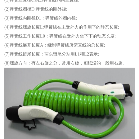
(1)弹簧丝直径d:制造弹簧线的铜丝直径;
(2)弹簧线圈径D:弹簧线的圈外径;
(3)弹簧线内圈径D1：弹簧线的圈内径;
(4)弹簧线螺旋长度L:弹簧线在未受外力的作用下的静态长度;
(5)弹簧线工作长度L0：弹簧线在受外力坐下下的动态长度;
(6)弹簧线展开长度A：绕制弹簧线所需直线的总长度;
(7)弹簧线留尾长度：两头留尾分别用L1和L2表示;
(8)螺旋方向：有左右旋之分，常用右旋，图纸没的一般用右旋。