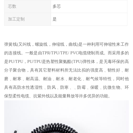
芯数
多芯
加工定制
是
弹簧线(又叫线，螺旋线，伸缩线，曲线)是一种利用可伸缩性来工作
的连接线。一般是由TPR/TPU/TPE/ PVC电缆绕制而成。而采用多的
是PU/TPU，PU/TPU是热塑性聚氨酯(TPU)弹性体，是无毒环保的高
分子聚合物，具有其它塑料材料所无法比拟的强度高﹑韧性好﹑耐
磨﹑耐寒﹑耐高温、耐油﹑耐水﹑耐老化﹑耐气候等特性，同时他
具有高防水性透湿性﹑防风﹑防寒﹑﹑防霉﹑保暖﹑抗微生物、环
保型柔性电缆、抗紫外线以及能量释放等许多优异的功能。