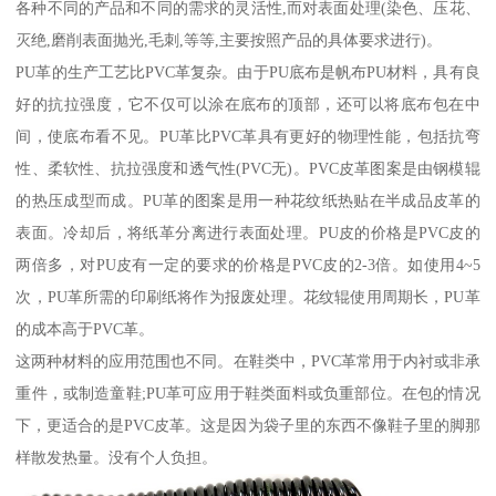
各种不同的产品和不同的需求的灵活性,而对表面处理(染色、压花、
灭绝,磨削表面抛光,毛刺,等等,主要按照产品的具体要求进行)。
PU革的生产工艺比PVC革复杂。由于PU底布是帆布PU材料，具有良
好的抗拉强度，它不仅可以涂在底布的顶部，还可以将底布包在中
间，使底布看不见。PU革比PVC革具有更好的物理性能，包括抗弯
性、柔软性、抗拉强度和透气性(PVC无)。PVC皮革图案是由钢模辊
的热压成型而成。PU革的图案是用一种花纹纸热贴在半成品皮革的
表面。冷却后，将纸革分离进行表面处理。PU皮的价格是PVC皮的
两倍多，对PU皮有一定的要求的价格是PVC皮的2-3倍。如使用4~5
次，PU革所需的印刷纸将作为报废处理。花纹辊使用周期长，PU革
的成本高于PVC革。
这两种材料的应用范围也不同。在鞋类中，PVC革常用于内衬或非承
重件，或制造童鞋;PU革可应用于鞋类面料或负重部位。在包的情况
下，更适合的是PVC皮革。这是因为袋子里的东西不像鞋子里的脚那
样散发热量。没有个人负担。