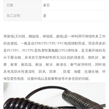
芯数
多芯
加工定制
是
弹簧线(又叫线，螺旋线，伸缩线，曲线)是一种利用可伸缩性来工作
的连接线。一般是由TPR/TPU/TPE/ PVC电缆绕制而成。而采用多的
是PU/TPU，PU/TPU是热塑性聚氨酯(TPU)弹性体，是无毒环保的高
分子聚合物，具有其它塑料材料所无法比拟的强度高﹑韧性好﹑耐
磨﹑耐寒﹑耐高温、耐油﹑耐水﹑耐老化﹑耐气候等特性，同时他
具有高防水性透湿性﹑防风﹑防寒﹑﹑防霉﹑保暖﹑抗微生物、环
保型柔性电缆、抗紫外线以及能量释放等许多优异的功能。