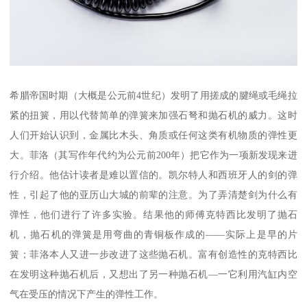
希腊帝国时期（大概是公元前4世纪）发明了用搓成的腱绳或毛绳拉
紧的扭簧，用以代替简单的弹簧来加强石弩和抛石机的威力。这时
人们开始认识到，金属比木头、角质或任何这类有机物质的弹性更
大。菲洛（其写作年代约为公元前200年）把它作为一项新发现来进
行介绍。他估计读者是难以置信的。凯尔特人和西班牙人的剑的弹
性，引起了他的亚历山大城的前辈的注意。为了弄清楚剑为什么有
弹性，他们进行了许多实验。结果他的师傅克特西比发明了抛石
机，抛石机的弹簧是用弯曲的青铜板作成的——实际上是早的片
簧；菲洛本人又进一步改进了这些抛石机。富有创造性的克特西比
在发明这种抛石机后，又想出了另一种抛石机—一它利用汽缸内空
气在受压的情况下产生的弹性工作。