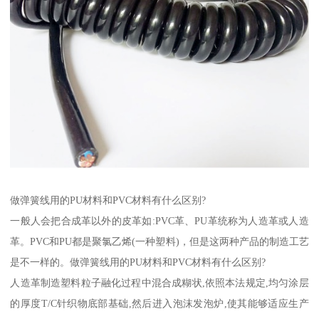
做弹簧线用的PU材料和PVC材料有什么区别?
一般人会把合成革以外的皮革如:PVC革、PU革统称为人造革或人造
革。PVC和PU都是聚氯乙烯(一种塑料)，但是这两种产品的制造工艺
是不一样的。做弹簧线用的PU材料和PVC材料有什么区别?
人造革制造塑料粒子融化过程中混合成糊状,依照本法规定,均匀涂层
的厚度T/C针织物底部基础,然后进入泡沫发泡炉,使其能够适应生产