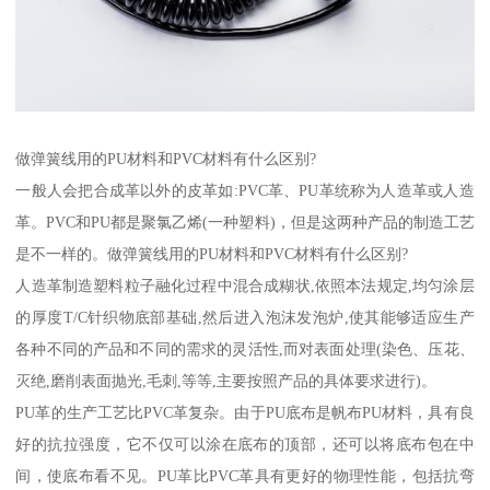
做弹簧线用的PU材料和PVC材料有什么区别?
一般人会把合成革以外的皮革如:PVC革、PU革统称为人造革或人造
革。PVC和PU都是聚氯乙烯(一种塑料)，但是这两种产品的制造工艺
是不一样的。做弹簧线用的PU材料和PVC材料有什么区别?
人造革制造塑料粒子融化过程中混合成糊状,依照本法规定,均匀涂层
的厚度T/C针织物底部基础,然后进入泡沫发泡炉,使其能够适应生产
各种不同的产品和不同的需求的灵活性,而对表面处理(染色、压花、
灭绝,磨削表面抛光,毛刺,等等,主要按照产品的具体要求进行)。
PU革的生产工艺比PVC革复杂。由于PU底布是帆布PU材料，具有良
好的抗拉强度，它不仅可以涂在底布的顶部，还可以将底布包在中
间，使底布看不见。PU革比PVC革具有更好的物理性能，包括抗弯