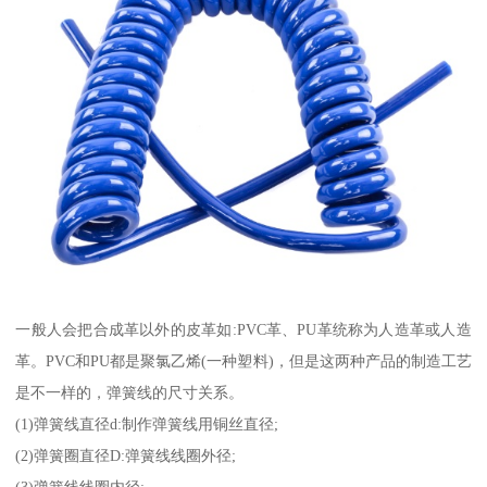
一般人会把合成革以外的皮革如:PVC革、PU革统称为人造革或人造
革。PVC和PU都是聚氯乙烯(一种塑料)，但是这两种产品的制造工艺
是不一样的，弹簧线的尺寸关系。
(1)弹簧线直径d:制作弹簧线用铜丝直径;
(2)弹簧圈直径D:弹簧线线圈外径;