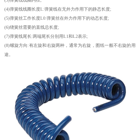
(3)弹簧线线圈内径;
(4)弹簧线线圈长度L:弹簧线在无外力作用下的静态长度;
(5)弹簧丝工作长度L0:弹簧丝在外力作用下的动态长度;
(6)绕簧丝需要的直线总长度;
(7)弹簧线尾长:两端尾长分别用L1和L2表示;
(8)螺旋方向:有左旋和右旋两种，通常为右旋，图纸一般不右旋的用
途。