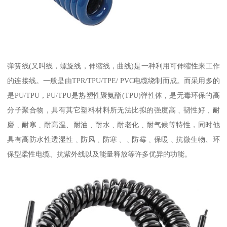
弹簧线(又叫线，螺旋线，伸缩线，曲线)是一种利用可伸缩性来工作
的连接线。一般是由TPR/TPU/TPE/ PVC电缆绕制而成。而采用多的
是PU/TPU，PU/TPU是热塑性聚氨酯(TPU)弹性体，是无毒环保的高
分子聚合物，具有其它塑料材料所无法比拟的强度高﹑韧性好﹑耐
磨﹑耐寒﹑耐高温、耐油﹑耐水﹑耐老化﹑耐气候等特性，同时他
具有高防水性透湿性﹑防风﹑防寒﹑﹑防霉﹑保暖﹑抗微生物、环
保型柔性电缆、抗紫外线以及能量释放等许多优异的功能。