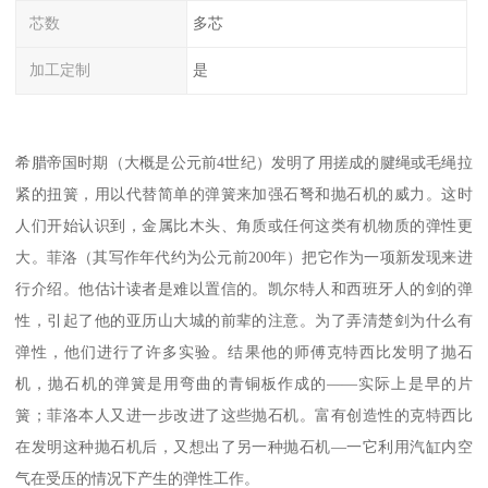
芯数
多芯
加工定制
是
希腊帝国时期（大概是公元前4世纪）发明了用搓成的腱绳或毛绳拉
紧的扭簧，用以代替简单的弹簧来加强石弩和抛石机的威力。这时
人们开始认识到，金属比木头、角质或任何这类有机物质的弹性更
大。菲洛（其写作年代约为公元前200年）把它作为一项新发现来进
行介绍。他估计读者是难以置信的。凯尔特人和西班牙人的剑的弹
性，引起了他的亚历山大城的前辈的注意。为了弄清楚剑为什么有
弹性，他们进行了许多实验。结果他的师傅克特西比发明了抛石
机，抛石机的弹簧是用弯曲的青铜板作成的——实际上是早的片
簧；菲洛本人又进一步改进了这些抛石机。富有创造性的克特西比
在发明这种抛石机后，又想出了另一种抛石机—一它利用汽缸内空
气在受压的情况下产生的弹性工作。