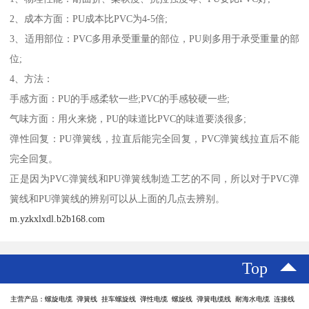
2、成本方面：PU成本比PVC为4-5倍;
3、适用部位：PVC多用承受重量的部位，PU则多用于承受重量的部
位;
4、方法：
手感方面：PU的手感柔软一些;PVC的手感较硬一些;
气味方面：用火来烧，PU的味道比PVC的味道要淡很多;
弹性回复：PU弹簧线，拉直后能完全回复，PVC弹簧线拉直后不能
完全回复。
正是因为PVC弹簧线和PU弹簧线制造工艺的不同，所以对于PVC弹
簧线和PU弹簧线的辨别可以从上面的几点去辨别。
m.yzkxlxdl.b2b168.com
Top
主营产品：螺旋电缆 弹簧线 挂车螺旋线 弹性电缆 螺旋线 弹簧电缆线 耐海水电缆 连接线