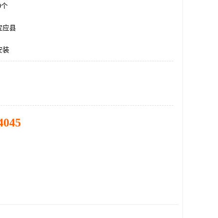
00个
宝应县
安装
4045