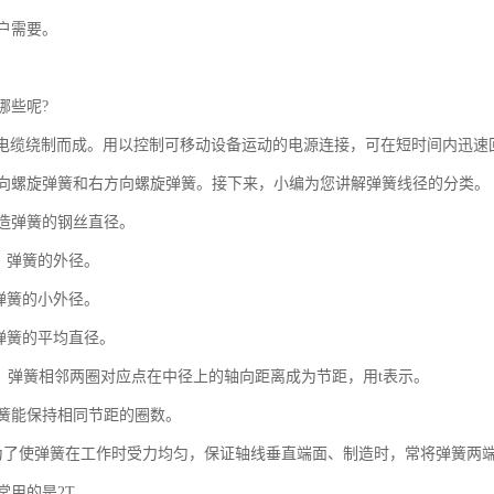
户需要。
哪些呢?
U电缆绕制而成。用以控制可移动设备运动的电源连接，可在短时间内迅
向螺旋弹簧和右方向螺旋弹簧。接下来，小编为您讲解弹簧线径的分类。
制造弹簧的钢丝直径。
：弹簧的外径。
弹簧的小外径。
：弹簧的平均直径。
外，弹簧相邻两圈对应点在中径上的轴向距离成为节距，用t表示。
弹簧能保持相同节距的圈数。
：为了使弹簧在工作时受力均匀，保证轴线垂直端面、制造时，常将弹簧两
T，常用的是2T。