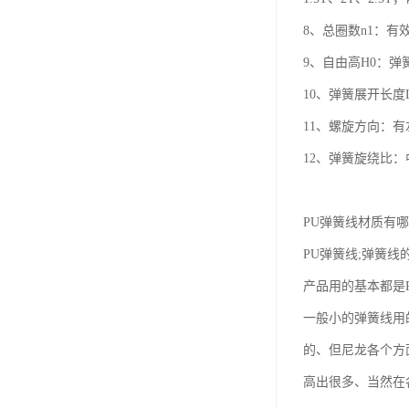
8、总圈数n1：有效
9、自由高H0：弹簧在
10、弹簧展开长度L
11、螺旋方向：
12、弹簧旋绕比：