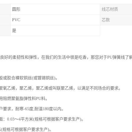
圆形
线芯材质
PVC
芯数
是
有良好的柔韧性和弹性，在我们的生活中很是吃香，那您对于PU弹簧线了
股或胶合裸软铜丝(或镀锡铜丝)。
聚氧乙烯，聚乙烯，聚乙烯或叫联聚乙烯，以满足不同场合的要求。
用阻燃聚氨脂弹性料PU料。
要求，耐寒-65度;耐温180度以内。
：0.03～4平方米(规格可根据客户要求生产)。
芯(规格可根据客户要求生产)。