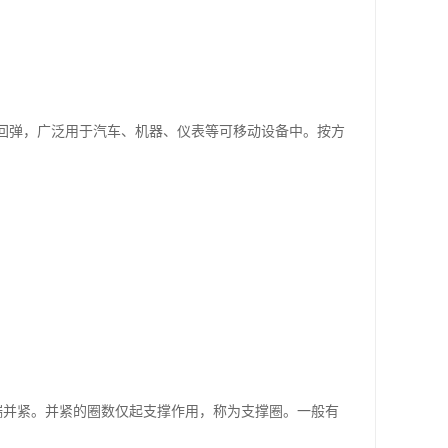
速回弹，广泛用于汽车、机器、仪表等可移动设备中。按方
端并紧。并紧的圈数仅起支撑作用，称为支撑圈。一般有