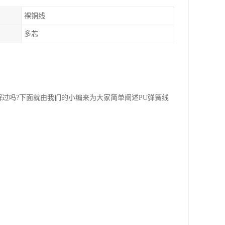
裸铜线
多芯
解过吗?下面就由我们的小编来为大家简单阐述PU弹簧线