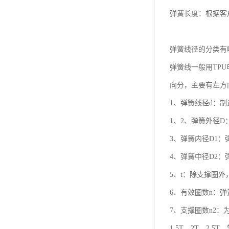
弹簧长度：根据客
弹簧线径的分类有
弹簧线一般用TP
向分，主要有左方
1、弹簧线径d：
1、2、弹簧外径D
3、弹簧内径D1：
4、弹簧中径D2
5、t：除支撑圈
6、有效圈数n：
7、支撑圈数n2
1.5T、2T、2.5