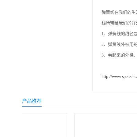
PU弹簧线材质有哪
PU弹簧线;弹簧
产品用的基本都是P
一般小的弹簧线用
的、但尼龙各个方
高出很多、当然在