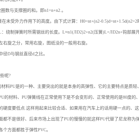
圈数与支撑圈的和。即n1=n+n2.。
未受外力作用下的高度。由下式计算：H0=nt+(n2-0.5)d=nt+1.5d(n2=2
：绕制弹簧时所需钢丝的长度。L≈n1(ЛD2)2+n2(压簧)L=ЛD2n+钩部展
有左右旋之分，常用右旋，图纸没的一般用右旋。
中径D与钢丝直径d之比。