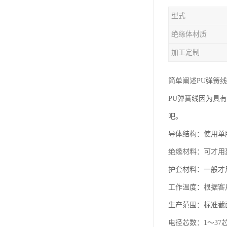
型式
绝缘体材质
加工定制
简单阐述PU弹簧线
PU弹簧线因为具
吧。
导体结构：使用单
绝缘材料：可才用
护套材料：一般才
工作温度：根据客户
生产范围：标准截面
电径芯数：1～37