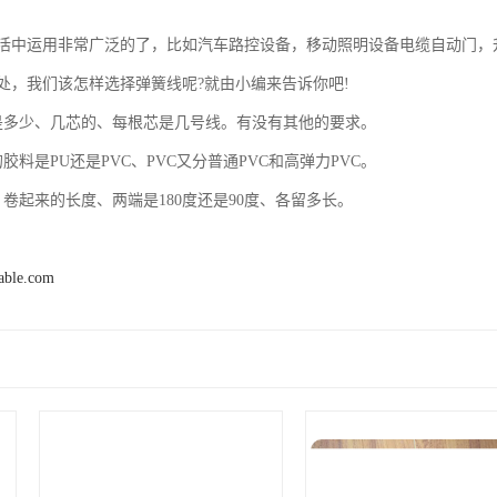
些呢?
线的材料PU是的一种、主要突出的就是本身的高弹性、它的主要特点是质轻
U的材料、PU弹簧线在正常使用下是不会变形的、正常使用的是80度的、
的硬度要低点.这样用起来比较合适、如果用在汽车上的话用硬一点的、
面都不是很好、后来市场上出现了PU的慢慢的就这样PU代替了尼龙称为弹
各个方面都胜于弹性PVC。