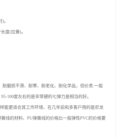
时)。
开长度(拉簧)。