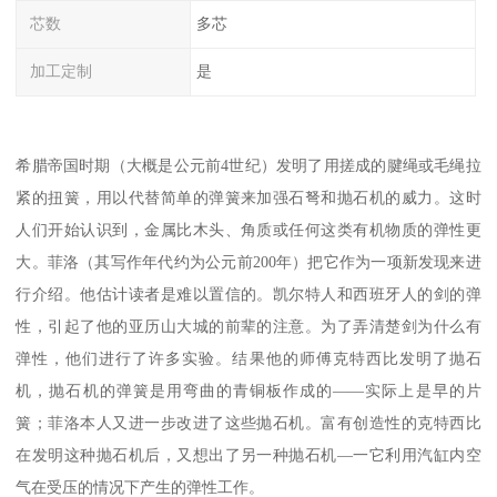
芯数
多芯
加工定制
是
希腊帝国时期（大概是公元前4世纪）发明了用搓成的腱绳或毛绳拉
紧的扭簧，用以代替简单的弹簧来加强石弩和抛石机的威力。这时
人们开始认识到，金属比木头、角质或任何这类有机物质的弹性更
大。菲洛（其写作年代约为公元前200年）把它作为一项新发现来进
行介绍。他估计读者是难以置信的。凯尔特人和西班牙人的剑的弹
性，引起了他的亚历山大城的前辈的注意。为了弄清楚剑为什么有
弹性，他们进行了许多实验。结果他的师傅克特西比发明了抛石
机，抛石机的弹簧是用弯曲的青铜板作成的——实际上是早的片
簧；菲洛本人又进一步改进了这些抛石机。富有创造性的克特西比
在发明这种抛石机后，又想出了另一种抛石机—一它利用汽缸内空
气在受压的情况下产生的弹性工作。