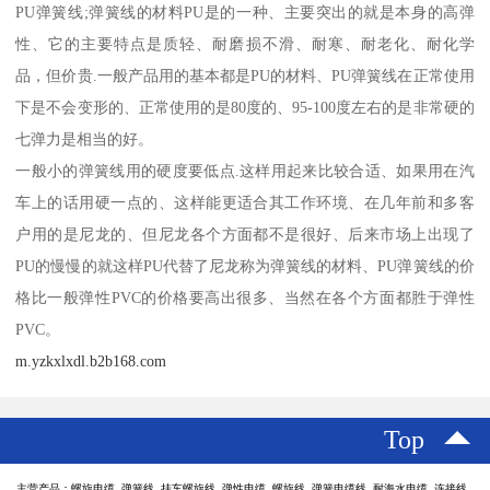
PU弹簧线;弹簧线的材料PU是的一种、主要突出的就是本身的高弹
性、它的主要特点是质轻、耐磨损不滑、耐寒、耐老化、耐化学
品，但价贵.一般产品用的基本都是PU的材料、PU弹簧线在正常使用
下是不会变形的、正常使用的是80度的、95-100度左右的是非常硬的
七弹力是相当的好。
一般小的弹簧线用的硬度要低点.这样用起来比较合适、如果用在汽
车上的话用硬一点的、这样能更适合其工作环境、在几年前和多客
户用的是尼龙的、但尼龙各个方面都不是很好、后来市场上出现了
PU的慢慢的就这样PU代替了尼龙称为弹簧线的材料、PU弹簧线的价
格比一般弹性PVC的价格要高出很多、当然在各个方面都胜于弹性
PVC。
m.yzkxlxdl.b2b168.com
Top
主营产品：螺旋电缆 弹簧线 挂车螺旋线 弹性电缆 螺旋线 弹簧电缆线 耐海水电缆 连接线