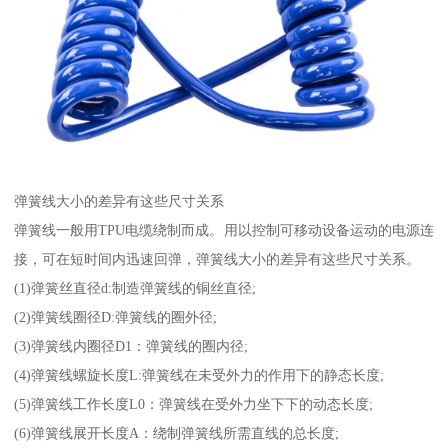
弹簧线大小的差异有这些尺寸关系
弹簧线一般用TPU电缆绕制而成。用以控制可移动设备运动的电源连
接，可在短时间内迅速回弹，弹簧线大小的差异有这些尺寸关系。
(1)弹簧丝直径d:制造弹簧线的铜丝直径;
(2)弹簧线圈径D:弹簧线的圈外径;
(3)弹簧线内圈径D1：弹簧线的圈内径;
(4)弹簧线螺旋长度L:弹簧线在未受外力的作用下的静态长度;
(5)弹簧线工作长度L0：弹簧线在受外力坐下下的动态长度;
(6)弹簧线展开长度A：绕制弹簧线所需直线的总长度;