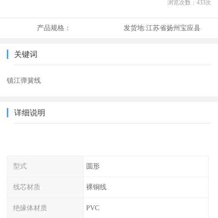
浏览次数：
433
次
产品规格：
发货地:
江苏省扬州宝应县
关键词
镇江弹簧线
详细说明
型式
圆形
线芯材质
裸铜线
绝缘体材质
PVC