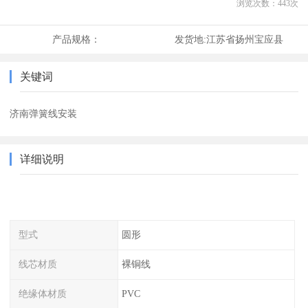
浏览次数：
443
次
产品规格：
发货地:
江苏省扬州宝应县
关键词
济南弹簧线安装
详细说明
型式
圆形
线芯材质
裸铜线
绝缘体材质
PVC