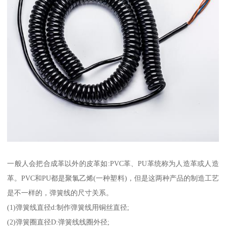
一般人会把合成革以外的皮革如:PVC革、PU革统称为人造革或人造
革。PVC和PU都是聚氯乙烯(一种塑料)，但是这两种产品的制造工艺
是不一样的，弹簧线的尺寸关系。
(1)弹簧线直径d:制作弹簧线用铜丝直径;
(2)弹簧圈直径D:弹簧线线圈外径;