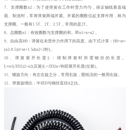
7、支撑圈数n2：为了使弹簧在工作时受力均匀，保证轴线垂直端
面、制造时，常将弹簧两端并紧。并紧的圈数仅起支撑作用，称为
支撑圈。一般有1.5T、2T、2.5T，常用的是2T。
8、总圈数n1：有效圈数与支撑圈的和。即n1=n+n2.。
9、自由高H0：弹簧在未受外力作用下的高度。由下式计算：H0=nt+
(n2-0.5)d=nt+1.5d(n2=2时)。
10、弹簧展开长度L：绕制弹簧时所需钢丝的长度。
L≈n1(ЛD2)2+n2(压簧)L=ЛD2n+钩部展开长度(拉簧)。
11、螺旋方向：有左右旋之分，常用右旋，图纸没的一般用右旋。
12、弹簧旋绕比：中径D与钢丝直径d之比。