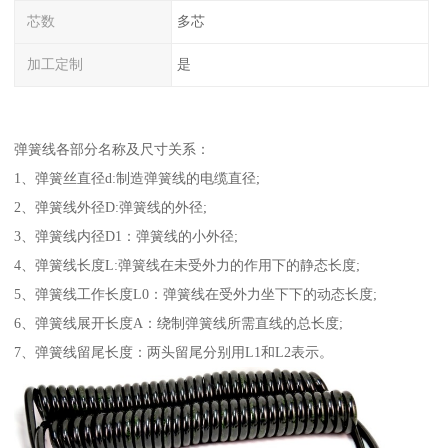
芯数
多芯
加工定制
是
弹簧线各部分名称及尺寸关系：
1、弹簧丝直径d:制造弹簧线的电缆直径;
2、弹簧线外径D:弹簧线的外径;
3、弹簧线内径D1：弹簧线的小外径;
4、弹簧线长度L:弹簧线在未受外力的作用下的静态长度;
5、弹簧线工作长度L0：弹簧线在受外力坐下下的动态长度;
6、弹簧线展开长度A：绕制弹簧线所需直线的总长度;
7、弹簧线留尾长度：两头留尾分别用L1和L2表示。