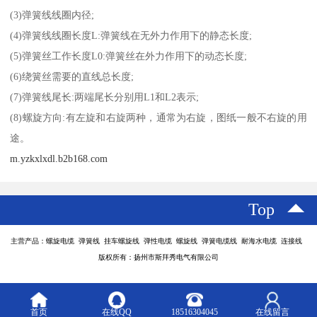
(3)弹簧线线圈内径;
(4)弹簧线线圈长度L:弹簧线在无外力作用下的静态长度;
(5)弹簧丝工作长度L0:弹簧丝在外力作用下的动态长度;
(6)绕簧丝需要的直线总长度;
(7)弹簧线尾长:两端尾长分别用L1和L2表示;
(8)螺旋方向:有左旋和右旋两种，通常为右旋，图纸一般不右旋的用
途。
m.yzkxlxdl.b2b168.com
Top
主营产品：螺旋电缆 弹簧线 挂车螺旋线 弹性电缆 螺旋线 弹簧电缆线 耐海水电缆 连接线
版权所有：扬州市斯拜秀电气有限公司
首页
在线QQ
18516304045
在线留言