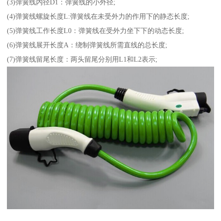
(3)弹簧线内径D1：弹簧线的小外径;
(4)弹簧线螺旋长度L:弹簧线在未受外力的作用下的静态长度;
(5)弹簧线工作长度L0：弹簧线在受外力坐下下的动态长度;
(6)弹簧线展开长度A：绕制弹簧线所需直线的总长度;
(7)弹簧线留尾长度：两头留尾分别用L1和L2表示;