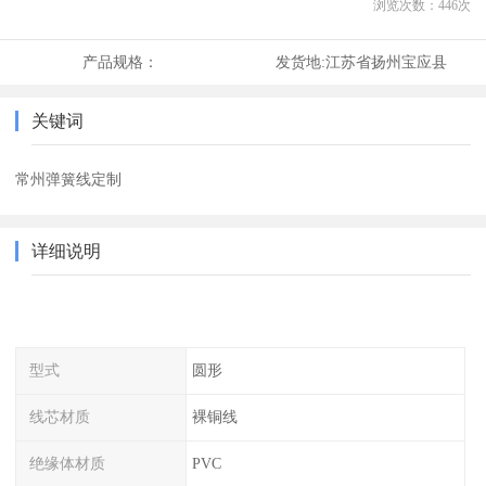
浏览次数：
446
次
产品规格：
发货地:
江苏省扬州宝应县
关键词
常州弹簧线定制
详细说明
型式
圆形
线芯材质
裸铜线
绝缘体材质
PVC