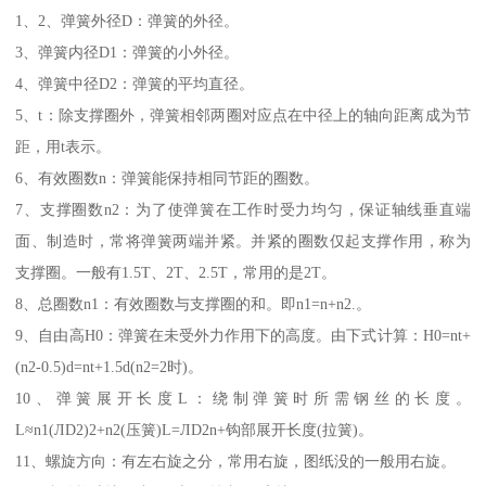
1、2、弹簧外径D：弹簧的外径。
3、弹簧内径D1：弹簧的小外径。
4、弹簧中径D2：弹簧的平均直径。
5、t：除支撑圈外，弹簧相邻两圈对应点在中径上的轴向距离成为节
距，用t表示。
6、有效圈数n：弹簧能保持相同节距的圈数。
7、支撑圈数n2：为了使弹簧在工作时受力均匀，保证轴线垂直端
面、制造时，常将弹簧两端并紧。并紧的圈数仅起支撑作用，称为
支撑圈。一般有1.5T、2T、2.5T，常用的是2T。
8、总圈数n1：有效圈数与支撑圈的和。即n1=n+n2.。
9、自由高H0：弹簧在未受外力作用下的高度。由下式计算：H0=nt+
(n2-0.5)d=nt+1.5d(n2=2时)。
10、弹簧展开长度L：绕制弹簧时所需钢丝的长度。
L≈n1(ЛD2)2+n2(压簧)L=ЛD2n+钩部展开长度(拉簧)。
11、螺旋方向：有左右旋之分，常用右旋，图纸没的一般用右旋。