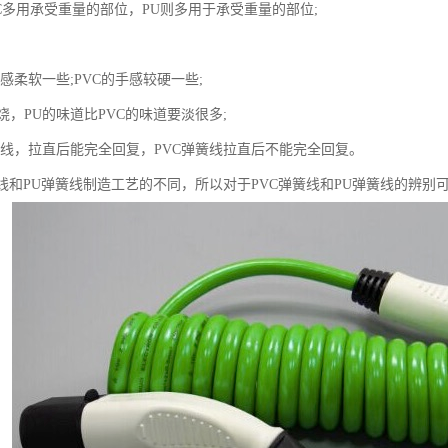
C多用承受重量的部位，PU则多用于承受重量的部位;
感柔软一些;PVC的手感较硬一些;
，PU的味道比PVC的味道要淡很多;
簧线，拉直后能完全回复，PVC弹簧线拉直后不能完全回复。
簧线和PU弹簧线制造工艺的不同，所以对于PVC弹簧线和PU弹簧线的辨别