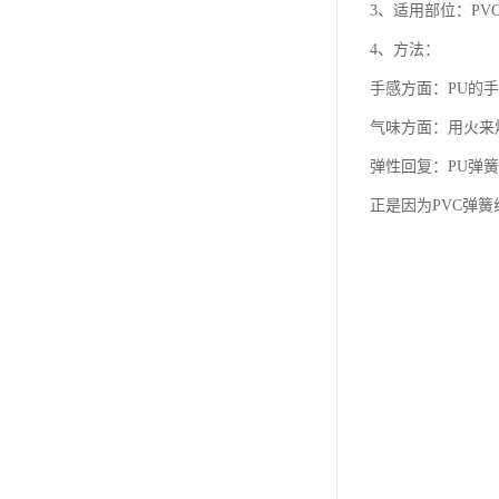
3、适用部位：PV
4、方法：
手感方面：PU的手
气味方面：用火来烧
弹性回复：PU弹
正是因为PVC弹