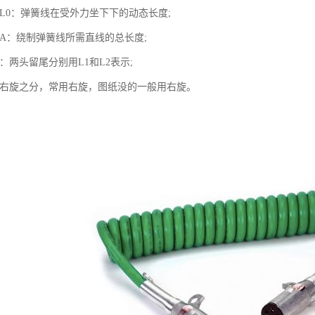
度L0：弹簧线在受外力坐下下的动态长度;
度A：绕制弹簧线所需直线的总长度;
度：两头留尾分别用L1和L2表示;
有左右旋之分，常用右旋，图纸没的一般用右旋。