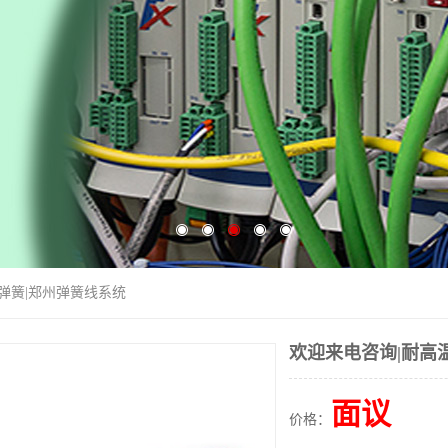
温弹簧|郑州弹簧线系统
欢迎来电咨询|耐高
面议
价格：