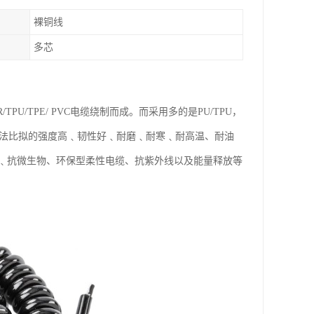
裸铜线
多芯
/TPE/ PVC电缆绕制而成。而采用多的是PU/TPU，
所无法比拟的强度高﹑韧性好﹑耐磨﹑耐寒﹑耐高温、耐油
﹑抗微生物、环保型柔性电缆、抗紫外线以及能量释放等