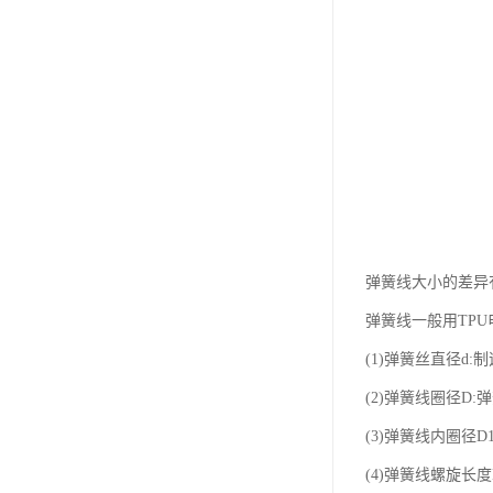
弹簧线大小的差异
弹簧线一般用TP
(1)弹簧丝直径d:
(2)弹簧线圈径D:
(3)弹簧线内圈径
(4)弹簧线螺旋长