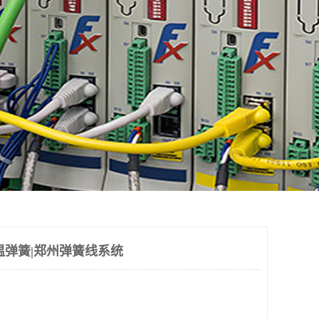
温弹簧|郑州弹簧线系统