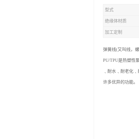
型式
绝缘体材质
加工定制
弹簧线(又叫线，螺
PU/TPU是热
﹑耐水﹑耐老化﹑
许多优异的功能。