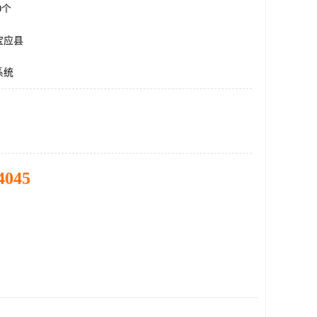
00个
宝应县
系统
4045