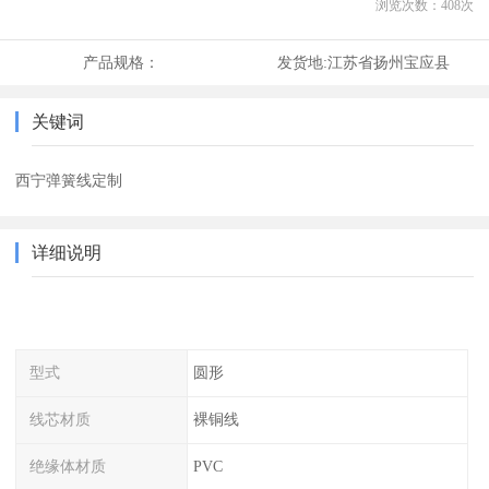
浏览次数：
408
次
产品规格：
发货地:
江苏省扬州宝应县
关键词
西宁弹簧线定制
详细说明
型式
圆形
线芯材质
裸铜线
绝缘体材质
PVC