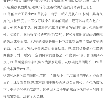
各种不同的产品和不同的需求的灵活性,而对表面处理(染色、压花、
灭绝,磨削表面抛光,毛刺,等等,主要按照产品的具体要求进行)。
PU革的生产工艺比PVC革复杂。由于PU底布是帆布PU材料，具有良
好的抗拉强度，它不仅可以涂在底布的顶部，还可以将底布包在中
间，使底布看不见。PU革比PVC革具有更好的物理性能，包括抗弯
性、柔软性、抗拉强度和透气性(PVC无)。PVC皮革图案是由钢模辊
的热压成型而成。PU革的图案是用一种花纹纸热贴在半成品皮革的
表面。冷却后，将纸革分离进行表面处理。PU皮的价格是PVC皮的
两倍多，对PU皮有一定的要求的价格是PVC皮的2-3倍。如使用4~5
次，PU革所需的印刷纸将作为报废处理。花纹辊使用周期长，PU革
的成本高于PVC革。
这两种材料的应用范围也不同。在鞋类中，PVC革常用于内衬或非承
重件，或制造童鞋;PU革可应用于鞋类面料或负重部位。在包的情况
下，更适合的是PVC皮革。这是因为袋子里的东西不像鞋子里的脚那
样散发热量。没有个人负担。