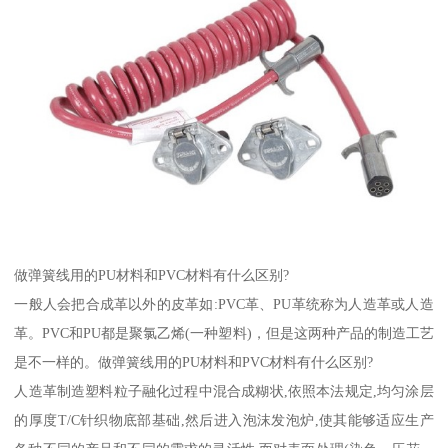
做弹簧线用的PU材料和PVC材料有什么区别?
一般人会把合成革以外的皮革如:PVC革、PU革统称为人造革或人造
革。PVC和PU都是聚氯乙烯(一种塑料)，但是这两种产品的制造工艺
是不一样的。做弹簧线用的PU材料和PVC材料有什么区别?
人造革制造塑料粒子融化过程中混合成糊状,依照本法规定,均匀涂层
的厚度T/C针织物底部基础,然后进入泡沫发泡炉,使其能够适应生产