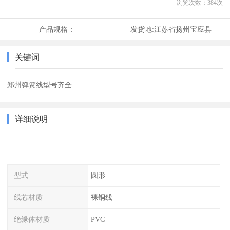
浏览次数：
384
次
产品规格：
发货地:
江苏省扬州宝应县
关键词
郑州弹簧线型号齐全
详细说明
型式
圆形
线芯材质
裸铜线
绝缘体材质
PVC