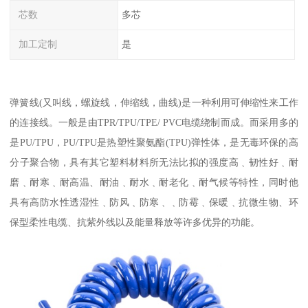
芯数
多芯
加工定制
是
弹簧线(又叫线，螺旋线，伸缩线，曲线)是一种利用可伸缩性来工作
的连接线。一般是由TPR/TPU/TPE/ PVC电缆绕制而成。而采用多的
是PU/TPU，PU/TPU是热塑性聚氨酯(TPU)弹性体，是无毒环保的高
分子聚合物，具有其它塑料材料所无法比拟的强度高﹑韧性好﹑耐
磨﹑耐寒﹑耐高温、耐油﹑耐水﹑耐老化﹑耐气候等特性，同时他
具有高防水性透湿性﹑防风﹑防寒﹑﹑防霉﹑保暖﹑抗微生物、环
保型柔性电缆、抗紫外线以及能量释放等许多优异的功能。