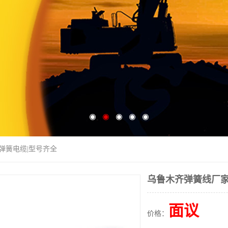
|弹簧电缆|型号齐全
乌鲁木齐弹簧线厂家
面议
价格：