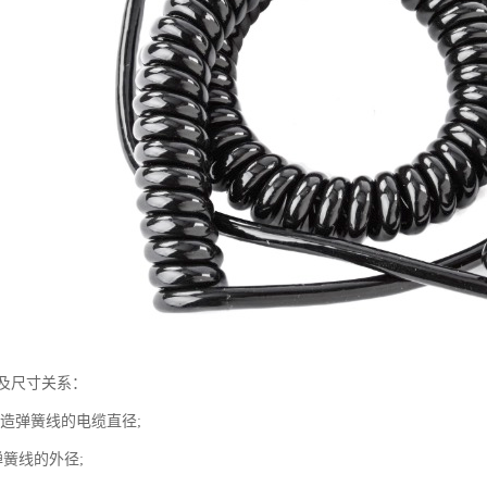
及尺寸关系：
制造弹簧线的电缆直径;
弹簧线的外径;