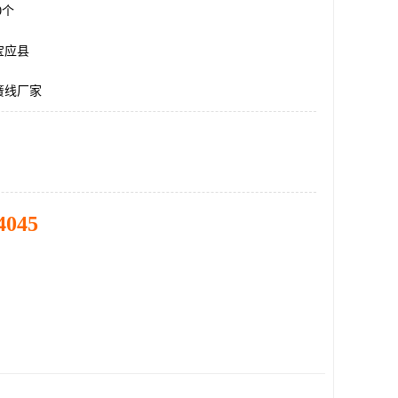
00个
宝应县
簧线厂家
4045