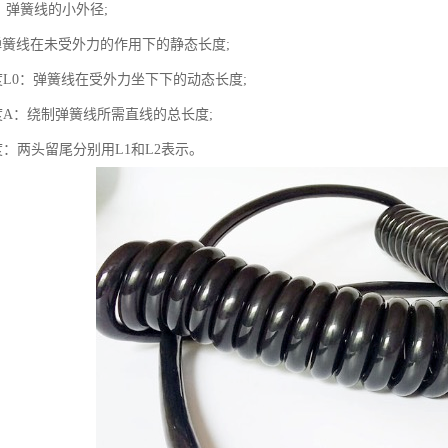
：弹簧线的小外径;
弹簧线在未受外力的作用下的静态长度;
度L0：弹簧线在受外力坐下下的动态长度;
度A：绕制弹簧线所需直线的总长度;
：两头留尾分别用L1和L2表示。