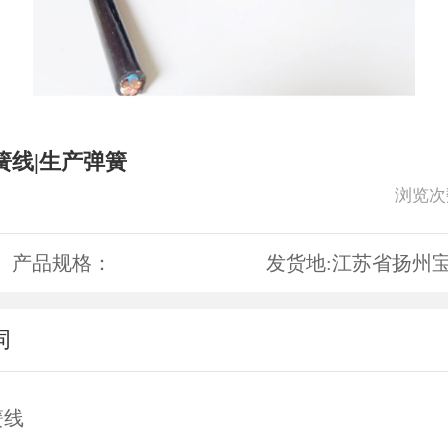
簧线|生产弹簧
浏览次
产品规格：
发货地:
江苏省扬州
词
簧线