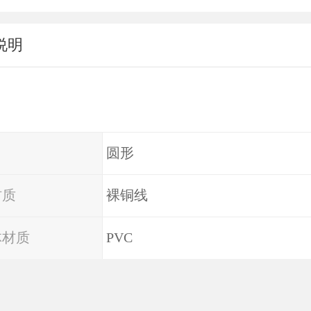
说明
圆形
材质
裸铜线
体材质
PVC
在线QQ
18516304045
在
多芯