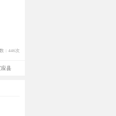
数：
446
次
宝应县