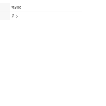
裸铜线
多芯