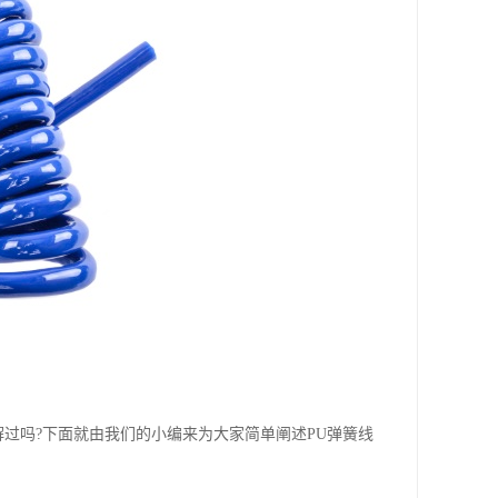
解过吗?下面就由我们的小编来为大家简单阐述PU弹簧线