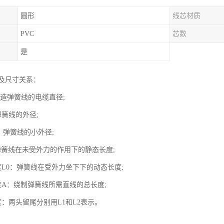
圆形
线芯材质
PVC
芯数
是
及尺寸关系：
制造弹簧线的电缆直径;
弹簧线的外径;
：弹簧线的小外径;
弹簧线在未受外力的作用下的静态长度;
度L0：弹簧线在受外力坐下下的动态长度;
度A：绕制弹簧线所需直线的总长度;
：两头留尾分别用L1和L2表示。