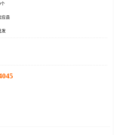
00个
宝应县
批发
4045