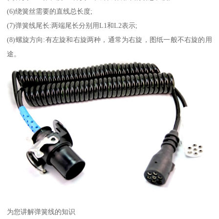
(6)绕簧丝需要的直线总长度;
(7)弹簧线尾长:两端尾长分别用L1和L2表示;
(8)螺旋方向:有左旋和右旋两种，通常为右旋，图纸一般不右旋的用
途。
为您讲解弹簧线的知识