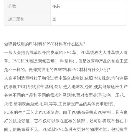
芯数
多芯
加工定制
是
做弹簧线用的PU材料和PVC材料有什么区别?
一般人会把合成革以外的皮革如:PVC革、PU革统称为人造革或人造
革。PVC和PU都是聚氯乙烯(一种塑料)，但是这两种产品的制造工艺
是不一样的。做弹簧线用的PU材料和PVC材料有什么区别?
人造革制造塑料粒子融化过程中混合成糊状,依照本法规定,均匀涂层
的厚度T/C针织物底部基础,然后进入泡沫发泡炉,使其能够适应生产
各种不同的产品和不同的需求的灵活性,而对表面处理(染色、压花、
灭绝,磨削表面抛光,毛刺,等等,主要按照产品的具体要求进行)。
PU革的生产工艺比PVC革复杂。由于PU底布是帆布PU材料，具有良
好的抗拉强度，它不仅可以涂在底布的顶部，还可以将底布包在中
间，使底布看不见。PU革比PVC革具有更好的物理性能，包括抗弯