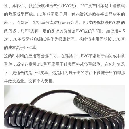
性、柔软性、抗拉强度和透气性(PVC无)。PVC皮革图案是由钢模辊
的热压成型而成。PU革的图案是用一种花纹纸热贴在半成品皮革的
表面。冷却后，将纸革分离进行表面处理。PU皮的价格是PVC皮的
两倍多，对PU皮有一定的要求的价格是PVC皮的2-3倍。如使用4~5
次，PU革所需的印刷纸将作为报废处理。花纹辊使用周期长，PU革
的成本高于PVC革。
这两种材料的应用范围也不同。在鞋类中，PVC革常用于内衬或非承
重件，或制造童鞋;PU革可应用于鞋类面料或负重部位。在包的情况
下，更适合的是PVC皮革。这是因为袋子里的东西不像鞋子里的脚那
样散发热量。没有个人负担。