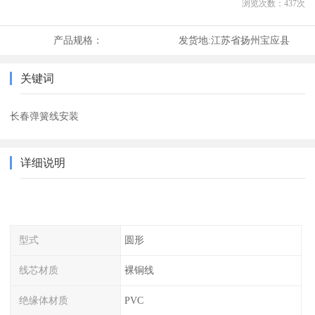
浏览次数：
437
次
产品规格：
发货地:
江苏省扬州宝应县
关键词
长春弹簧线安装
详细说明
型式
圆形
线芯材质
裸铜线
绝缘体材质
PVC