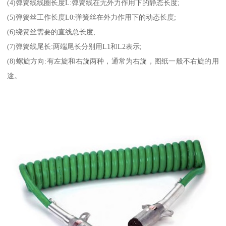
(4)弹簧线线圈长度L:弹簧线在无外力作用下的静态长度;
(5)弹簧丝工作长度L0:弹簧丝在外力作用下的动态长度;
(6)绕簧丝需要的直线总长度;
(7)弹簧线尾长:两端尾长分别用L1和L2表示;
(8)螺旋方向:有左旋和右旋两种，通常为右旋，图纸一般不右旋的用
途。