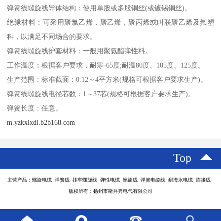
弹簧线螺旋线导体结构：使用单股或多股铜丝(或镀锡铜丝)。
绝缘材料：可采用聚氯乙烯，聚乙烯，聚丙烯或叫联聚乙烯及氟塑
科，以满足不同场合的要求。
弹簧线螺旋线护套材料：一般用聚氨酯弹性料。
工作温度：根据客户要求，耐寒-65度;耐温80度、105度、125度。
生产范围：标准截面：0.12～4平方米(规格可根据客户要求生产)。
弹簧线螺旋线电径芯数：1～37芯(规格可根据客户要求生产)。
弹簧长度：任意。
m.yzkxlxdl.b2b168.com
Top
主营产品：螺旋电缆 弹簧线 挂车螺旋线 弹性电缆 螺旋线 弹簧电缆线 耐海水电缆 连接线
版权所有：扬州市斯拜秀电气有限公司