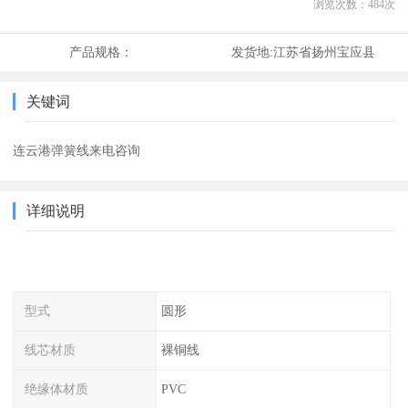
浏览次数：
484
次
产品规格：
发货地:
江苏省扬州宝应县
关键词
连云港弹簧线来电咨询
详细说明
型式
圆形
线芯材质
裸铜线
绝缘体材质
PVC