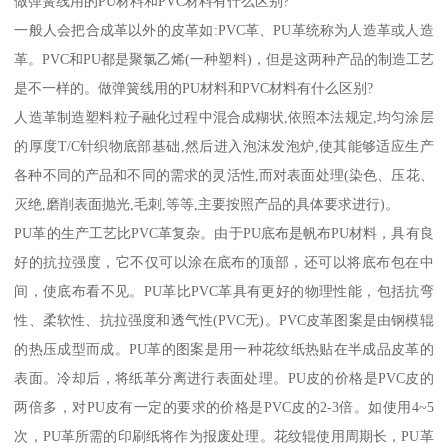
做弹簧线用的PU材料和PVC材料有什么区别?
一般人会把合成革以外的皮革如:PVC革、PU革统称为人造革或人造
革。PVC和PU都是聚氯乙烯(一种塑料)，但是这两种产品的制造工艺
是不一样的。做弹簧线用的PU材料和PVC材料有什么区别?
人造革制造塑料粒子融化过程中混合成糊状,依照本法规定,均匀涂层
的厚度T/C针织物底部基础,然后进入泡沫发泡炉,使其能够适应生产
各种不同的产品和不同的需求的灵活性,而对表面处理(染色、压花、
灭绝,磨削表面抛光,毛刺,等等,主要按照产品的具体要求进行)。
PU革的生产工艺比PVC革复杂。由于PU底布是帆布PU材料，具有良
好的抗拉强度，它不仅可以涂在底布的顶部，还可以将底布包在中
间，使底布看不见。PU革比PVC革具有更好的物理性能，包括抗弯
性、柔软性、抗拉强度和透气性(PVC无)。PVC皮革图案是由钢模辊
的热压成型而成。PU革的图案是用一种花纹纸热贴在半成品皮革的
表面。冷却后，将纸革分离进行表面处理。PU皮的价格是PVC皮的
两倍多，对PU皮有一定的要求的价格是PVC皮的2-3倍。如使用4~5
次，PU革所需的印刷纸将作为报废处理。花纹辊使用周期长，PU革