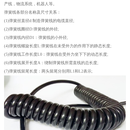
产线，物流系统，机器人等。
弹簧线各部分名称及尺寸关系：
(1)弹簧丝直径d:制造弹簧线的电缆直径;
(2)弹簧线圈径D:弹簧线的外径;
(3)弹簧线内径D1：弹簧线的小外径;
(4)弹簧线螺旋长度L:弹簧线在未受外力的作用下的静态长度;
(5)弹簧线工作长度L0：弹簧线在受外力坐下下的动态长度;
(6)弹簧线展开长度A：绕制弹簧线所需直线的总长度;
(7)弹簧线留尾长度：两头留尾分别用L1和L2表示;