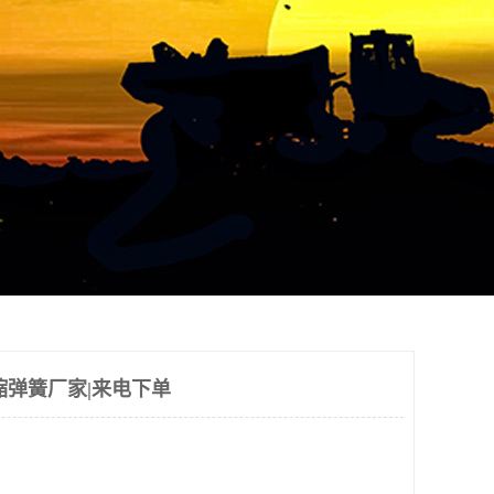
缩弹簧厂家|来电下单