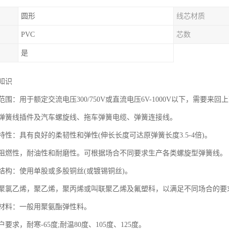
圆形
线芯材质
PVC
芯数
是
知识
围：用于额定交流电压300/750V或直流电压6V-1000V以下，需要
弹簧线插件及汽车螺旋线、拖车弹簧电缆、弹簧连接线。
性：具有良好的柔韧性和弹性(伸长长度可达原弹簧长度3.5-4倍)。
阻燃性，耐油性和耐磨性。可根据场合不同要求生产各类螺旋型弹簧线。
结构：使用单股或多股铜丝(或镀锡铜丝)。
聚氯乙烯，聚乙烯，聚丙烯或叫联聚乙烯及氟塑科，以满足不同场合的要
材料：一般用聚氨酯弹性料。
求，耐寒-65度;耐温80度、105度、125度。