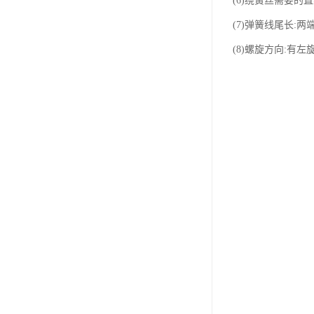
(6)绕簧丝需要的
(7)弹簧线尾长:两
(8)螺旋方向: