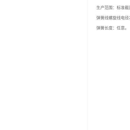
生产范围：标准截面
弹簧线螺旋线电径芯
弹簧长度：任意。