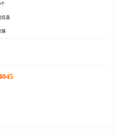
00个
宝应县
安装
4045