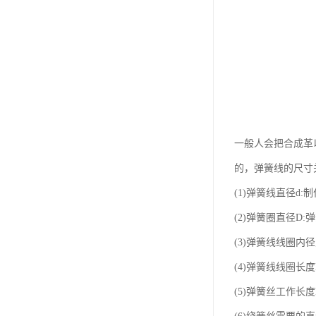
一般人会把合成革以
的，弹簧线的尺寸
(1)弹簧线直径d:
(2)弹簧圈直径D:
(3)弹簧线线圈内径
(4)弹簧线线圈长
(5)弹簧丝工作长