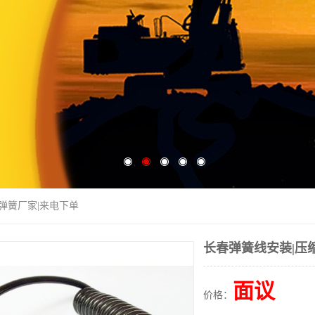
缩弹簧厂家|来电下单
长春弹簧线安装|压
面议
价格：