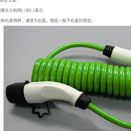
直线总长度;
端尾长分别用L1和L2表示;
有左旋和右旋两种，通常为右旋，图纸一般不右旋的用途。