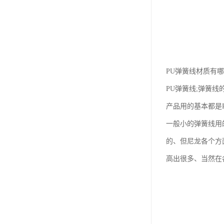
PU弹簧线材质有哪
PU弹簧线;弹簧
产品用的基本都是P
一般小的弹簧线用
的、但尼龙各个方
高出很多、当然在