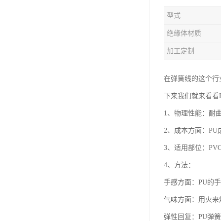
型式
绝缘体材质
加工定制
在弹簧线的这个行
下来我们就来看看
1、物理性能：耐曲
2、成本方面：PU成
3、适用部位：PV
4、方法：
手感方面：PU的手
气味方面：用火来烧
弹性回复：PU弹