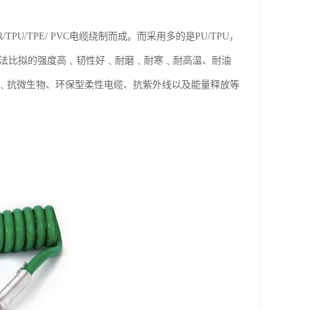
/TPE/ PVC电缆绕制而成。而采用多的是PU/TPU，
所无法比拟的强度高﹑韧性好﹑耐磨﹑耐寒﹑耐高温、耐油
﹑抗微生物、环保型柔性电缆、抗紫外线以及能量释放等