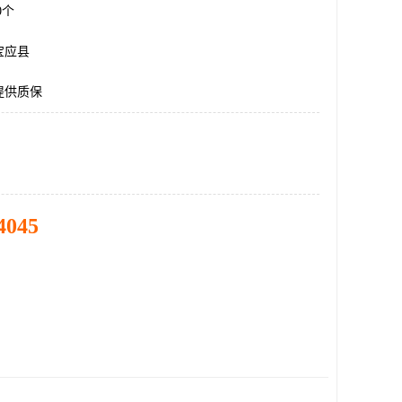
00个
宝应县
提供质保
4045