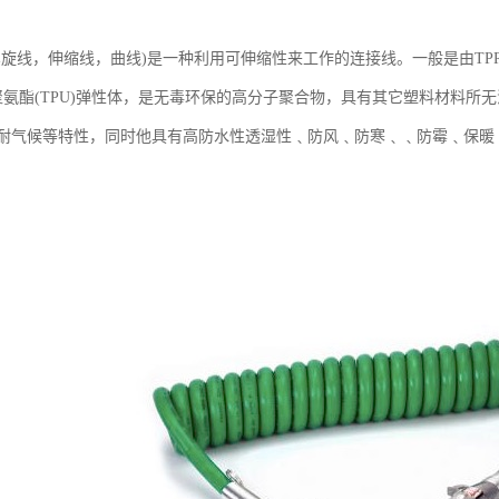
旋线，伸缩线，曲线)是一种利用可伸缩性来工作的连接线。一般是由TPR/TPU
塑性聚氨酯(TPU)弹性体，是无毒环保的高分子聚合物，具有其它塑料材料
耐气候等特性，同时他具有高防水性透湿性﹑防风﹑防寒﹑﹑防霉﹑保暖