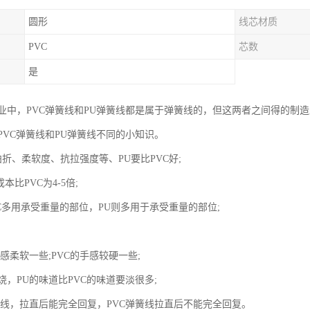
圆形
线芯材质
PVC
芯数
是
业中，PVC弹簧线和PU弹簧线都是属于弹簧线的，但这两者之间得的制
PVC弹簧线和PU弹簧线不同的小知识。
折、柔软度、抗拉强度等、PU要比PVC好;
本比PVC为4-5倍;
C多用承受重量的部位，PU则多用于承受重量的部位;
感柔软一些;PVC的手感较硬一些;
，PU的味道比PVC的味道要淡很多;
簧线，拉直后能完全回复，PVC弹簧线拉直后不能完全回复。