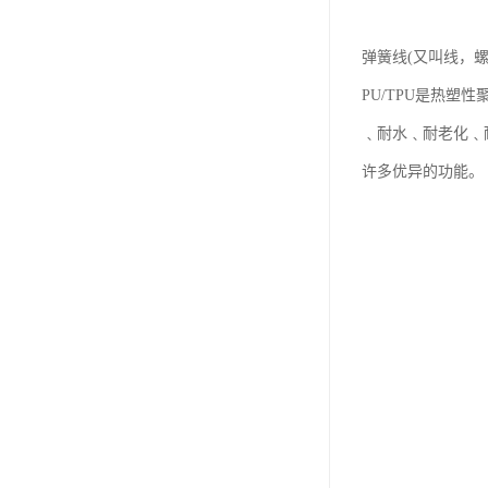
弹簧线(又叫线，螺
PU/TPU是热
﹑耐水﹑耐老化﹑
许多优异的功能。