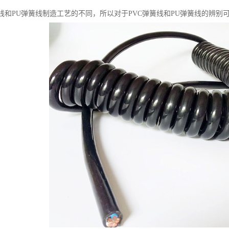
簧线和PU弹簧线制造工艺的不同，所以对于PVC弹簧线和PU弹簧线的辨别