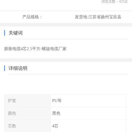
浏览次数：
425
次
产品规格：
发货地:
江苏省扬州宝应县
关键词
膨胀电缆4芯2.5平方-螺旋电缆厂家
详细说明
护套
PU等
颜色
黑色
芯数
4芯