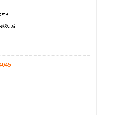
宝应县
旋线缆总成
4045