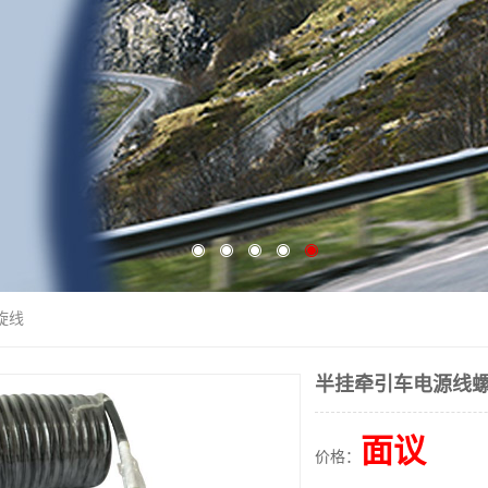
旋线
半挂牵引车电源线
面议
价格：