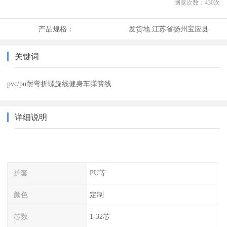
浏览次数：
430
次
产品规格：
发货地:
江苏省扬州宝应县
关键词
pvc/pu耐弯折螺旋线健身车弹簧线
详细说明
护套
PU等
颜色
定制
芯数
1-32芯