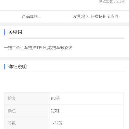
浏览次数：
518
次
产品规格：
发货地:
江苏省扬州宝应县
关键词
一拖二牵引车拖挂TPU七芯拖车螺旋线
详细说明
护套
PU等
颜色
定制
芯数
1-32芯