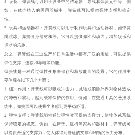
4. 设备：弹簧线可以用于设备中的传感器、导线和弹簧元件等。例
如，在体内植入的医用器械中，弹簧线可以提供弹性支撑和稳定
性。
5. 玩具和运动器材：弹簧线可以用于制作玩具和运动器材，如弹簧
跳跳球、弹簧健身器材和等。它可以提供弹性和动力，增加娱乐和
运动的乐趣。
总之，弹簧线在工业生产和日常生活中都有广泛的用途，可以提供
弹性支撑、连接和导电等功能。
弹簧线是一种通过弹性变形来储存和释放能量的装置，它的作用主
要体现在以下几个方面：
1. 缓冲作用：弹簧线可以吸收冲击力，减轻或消除外界对物体造成
的冲击和震动，起到缓冲保护的作用。例如，在交通工具的悬挂系
统中，弹簧线可以使乘坐者感到更平稳舒适。
2. 弹性支撑：弹簧线能够通过弹性变形提供支撑力，使物体或系统
保持稳定的姿态。例如，在床垫、座椅等家具和器材中，弹簧线可
以提供合适的支撑力，使人体得到舒适的支撑和均衡的压力分布。