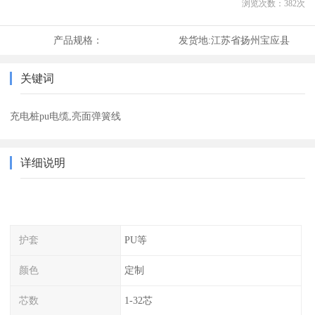
浏览次数：
382
次
产品规格：
发货地:
江苏省扬州宝应县
关键词
充电桩pu电缆,亮面弹簧线
详细说明
护套
PU等
颜色
定制
芯数
1-32芯